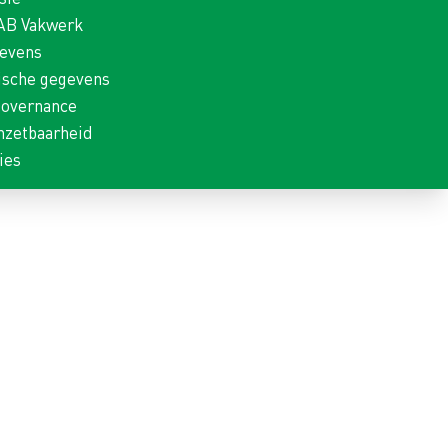
 AB Vakwerk
gevens
ische gegevens
Governance
nzetbaarheid
ies