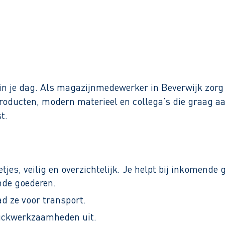
Binnen 1 werkdag reactie
n je dag. Als magazijnmedewerker in Beverwijk zorg
oducten, modern materieel en collega’s die graag aan
t.
es, veilig en overzichtelijk. Je helpt bij inkomende
nde goederen.
d ze voor transport.
ruckwerkzaamheden uit.