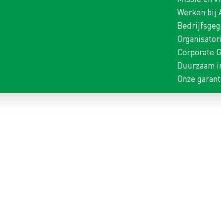
Werken bij
Bedrijfsge
Organisator
Corporate 
Duurzaam i
Onze garant