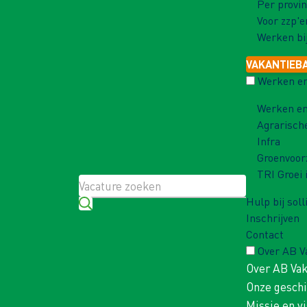
Per provin
Voor zzp'e
Werken bi
VAKANTIEB
Werken en
Werken en
Agrarisch
Infra
Groenvoor
TRI Groei 
Hulp bij soll
Inschrijven
Contact
Over AB 
Over AB Va
Onze gesch
Missie en vi