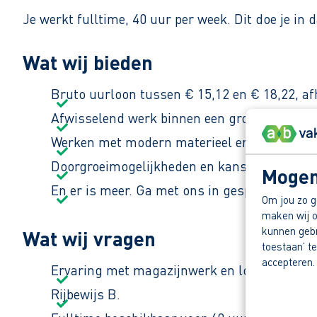
Je werkt fulltime, 40 uur per week. Dit doe je in 
Wat wij bieden
Bruto uurloon tussen € 15,12 en € 18,22, af
Afwisselend werk binnen een groeiend logisti
Werken met modern materieel en een vast, 
Doorgroeimogelijkheden en kans op een vast
Mogen
En er is meer. Ga met ons in gesprek en ont
Om jou zo g
maken wij o
kunnen gebru
Wat wij vragen
toestaan’ te
accepteren.
Ervaring met magazijnwerk en logistieke w
Rijbewijs B.