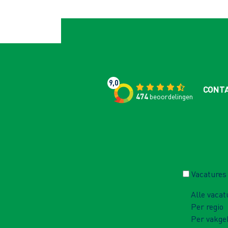
9,0
CONT
474
beoordelingen
Vacatures
Alle vacat
Per regio
Per vakge