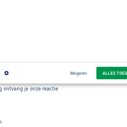
 in duurzame bamboeproducten. Vanuit het magazijn i
s helpen elkaar en iedereen pakt mee aan. Zoals een c
n
Weigeren
ALLES TOE
 ontvang je onze reactie.
n.