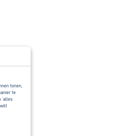
nnen tonen,
anier te
 ‘alles
wilt