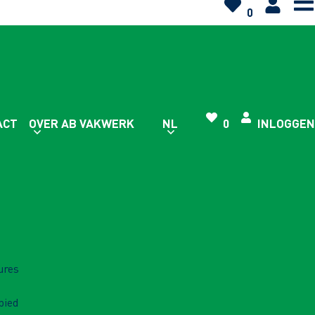
0
ACT
OVER AB VAKWERK
NL
0
INLOGGEN
ures
bied