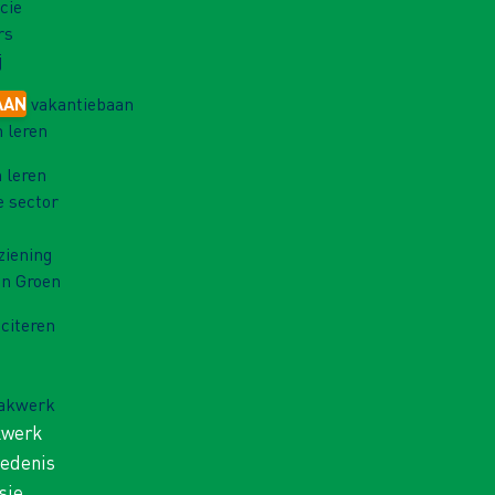
cie
rs
j
AAN
vakantiebaan
 leren
 leren
e sector
ziening
in Groen
iciteren
Vakwerk
kwerk
iedenis
sie