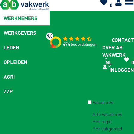
0
WERKNEMERS
WERKGEVERS
9,0
CONTACT
474
beoordelingen
OVER AB
LEDEN
VAKWERK
OPLEIDEN
NL
0
INLOGGEN
AGRI
ZZP
Vacatures
Alle vacatures
Per regio
Per vakgebied