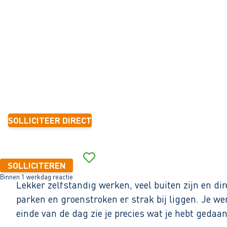
Purmerend
32 - 40+ uur
Tijdelijk met zicht op vast
1-2 jaar
2.699 - 3.271 per maand (o.b.v. fulltime dienstverband)
SOLLICITEER DIRECT
Binnen 1 werkdag reactie
SOLLICITEREN
Binnen 1 werkdag reactie
Lekker zelfstandig werken, veel buiten zijn en di
parken en groenstroken er strak bij liggen. Je wer
einde van de dag zie je precies wat je hebt geda