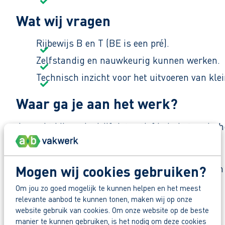
Wat wij vragen
Rijbewijs B en T (BE is een pré).
Zelfstandig en nauwkeurig kunnen werken.
Technisch inzicht voor het uitvoeren van kle
Waar ga je aan het werk?
Je werkt bij een bedrijf dat actief is in het on
woonwijken en bedrijfsterreinen onderhouden.
Mogen wij cookies gebruiken?
De werksfeer is praktisch en nuchter. "We helpen
Om jou zo goed mogelijk te kunnen helpen en het meest
Zo maak je werk van jouw toekomst
relevante aanbod te kunnen tonen, maken wij op onze
Reageer nu op deze vacature. Al binnen 1 werkdag 
website gebruik van cookies. Om onze website op de beste
Deel deze vacature:
manier te kunnen gebruiken, is het nodig om deze cookies