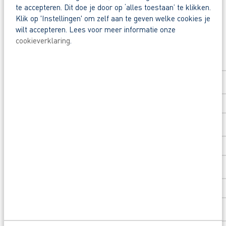
te accepteren. Dit doe je door op ‘alles toestaan’ te klikken.
Waarom solliciteren via AB Vakwerk?
Klik op 'Instellingen' om zelf aan te geven welke cookies je
Snel naar een vast contract.
wilt accepteren. Lees voor meer informatie onze
cookieverklaring
.
Solliciteer direct
Beoordeeld door flexkrachten met een 9+.
Opleidingsvoucher van €1.000,00 voor een op
Voornaam
*
Heb je nog vragen? App, bel of mail met Rob via 
Achternaam
*
Postcode
*
Huisnummer
*