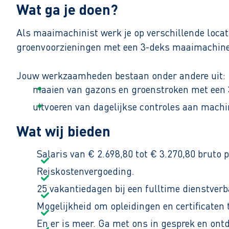
Wat ga je doen?
Als maaimachinist werk je op verschillende loca
groenvoorzieningen met een 3-deks maaimachine
Jouw werkzaamheden bestaan onder andere uit:
maaien van gazons en groenstroken met een
uitvoeren van dagelijkse controles aan machi
signaleren van storingen en kleine onderho
Wat wij bieden
zorgen voor een veilige en nette werkomgevin
Salaris van € 2.698,80 tot € 3.270,80 bruto 
ondersteunen bij andere groenwerkzaamheden
Reiskostenvergoeding.
Je werkt van maandag tot en met vrijdag van 07
25 vakantiedagen bij een fulltime dienstver
en gladheidbestrijding.
Mogelijkheid om opleidingen en certificaten 
En er is meer. Ga met ons in gesprek en ont