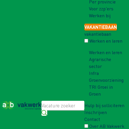
Per provincie
Voor zzp'ers
Werken bij
VAKANTIEBAAN
vakantiebaan
Werken en leren
Werken en leren
Agrarische
sector
Infra
Groenvoorziening
TRI Groei in
Groen
Hulp bij solliciteren
Inschrijven
Contact
Over AB Vakwerk