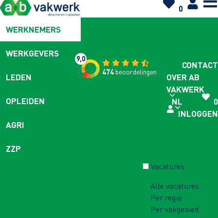
0
WERKNEMERS
WERKGEVERS
9,0
CONTACT
474
beoordelingen
OVER AB
LEDEN
VAKWERK
OPLEIDEN
NL
0
INLOGGEN
AGRI
ZZP
Vacatures
Alle vacatures
Per regio
Per vakgebied