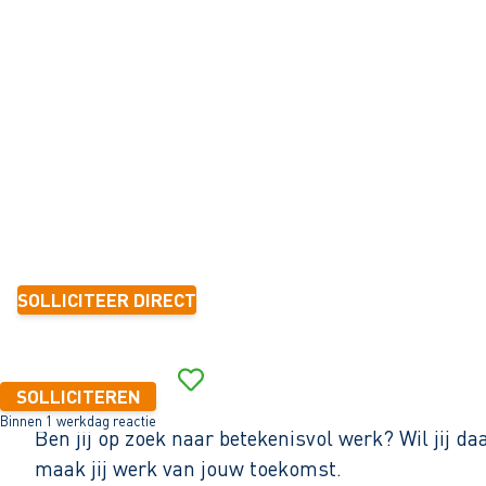
KISTEN
Enkhuizen
32 - 40+ uur
Tijdelijk met zicht op vast
6 mnd.-1 jaar
15,47 per uur
SOLLICITEER DIRECT
Binnen 1 werkdag reactie
SOLLICITEREN
Binnen 1 werkdag reactie
Ben jij op zoek naar betekenisvol werk? Wil jij 
maak jij werk van jouw toekomst.