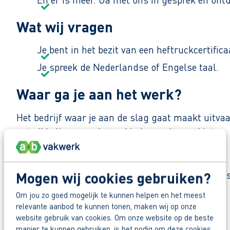
Wat wij vragen
Je bent in het bezit van een heftruckcertifica
Je spreek de Nederlandse of Engelse taal.
Waar ga je aan het werk?
Het bedrijf waar je aan de slag gaat maakt uitvaar
ontwikkelingen op het gebied van uitvaartkisten.
duurzamere producten.
Je werkt in een klein team met gezellige collega’
Mogen wij cookies gebruiken?
veelal zelfstandig je taken uitvoeren.
Om jou zo goed mogelijk te kunnen helpen en het meest
Deel deze vacature:
relevante aanbod te kunnen tonen, maken wij op onze
Zo maak je werk van jouw toekomst
website gebruik van cookies. Om onze website op de beste
manier te kunnen gebruiken, is het nodig om deze cookies