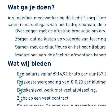
Wat ga je doen?
Als logistiek medewerker bij dit bedrijf zorg jij 
samen met collega’s van het bedrijfsbureau, de 
Overleggen met de afdeling productie om ervoo
Zorgen dat de kisten op volgorde van leverin
Samen met de chauffeurs en het bedrijfsbure
Magazijnen van de afdeling afmontage beher
Wat wij bieden
Samen met de planner en inkoper zorgen voor 
Jouw fulltime werkweek bestaat uit 37,5 uur. Hie
Een salaris vanaf € 14,99 bruto per uur (37.
14:15 uur. Jouw weekend begint dus lekker vroeg
Reiskostenvergoeding van € 0,23 per kilomet
Betekenisvol werk met veel afwisseling.
Zicht op een vast contract.
En er is meer. Ga met ons in gesprek en ont