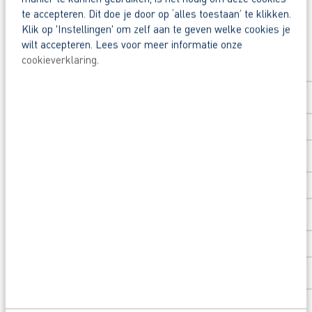
Reageer nu op deze vacature. Al binnen 1 werkdag 
te accepteren. Dit doe je door op ‘alles toestaan’ te klikken.
Klik op 'Instellingen' om zelf aan te geven welke cookies je
Waarom solliciteren via AB Vakwerk?
Solliciteer direct
wilt accepteren. Lees voor meer informatie onze
Snel naar een vast contract.
cookieverklaring
.
Voornaam
*
Beoordeeld door flexkrachten met een 9+.
Opleidingsvoucher van €1.000,00 voor een op
Achternaam
*
Heb je eerst nog vragen? App, bel of mail dan
Postcode
*
Huisnummer
*
Toevoeging huisnummer