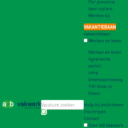
Per provincie
Voor zzp'ers
Werken bij
VAKANTIEBAAN
vakantiebaan
Werken en leren
Werken en leren
Agrarische
sector
Infra
Groenvoorziening
TRI Groei in
Groen
Hulp bij solliciteren
Inschrijven
Contact
Over AB Vakwerk