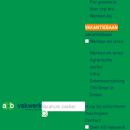
Per provincie
Voor zzp'ers
Werken bij
VAKANTIEBAAN
vakantiebaan
Werken en leren
Werken en leren
Agrarische
sector
Infra
Groenvoorziening
TRI Groei in
Groen
Hulp bij solliciteren
Inschrijven
Contact
Over AB Vakwerk