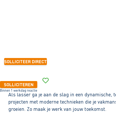
Heerenveen
32 - 40+ uur
Tijdelijk met zicht op vast
1-2 jaar
3.120 - 4.160 per maand (o.b.v. fulltime dienstverband)
SOLLICITEER DIRECT
Binnen 1 werkdag reactie
SOLLICITEREN
Binnen 1 werkdag reactie
Als lasser ga je aan de slag in een dynamische,
projecten met moderne technieken die je vakmansch
groeien. Zo maak je werk van jouw toekomst.