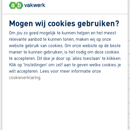
Waarom solliciteren bij AB Vakwerk?
Snel naar een vast contract.
Mogen wij cookies gebruiken?
Solliciteer direct
Beoordeeld door onze flexkrachten met een 9
Om jou zo goed mogelijk te kunnen helpen en het meest
Opleidingsvoucher van € 1000,00 voor een op
Voornaam
*
relevante aanbod te kunnen tonen, maken wij op onze
website gebruik van cookies. Om onze website op de beste
manier te kunnen gebruiken, is het nodig om deze cookies
Heb je eerst nog vragen? Neem dan contact op m
te accepteren. Dit doe je door op ‘alles toestaan’ te klikken.
Achternaam
*
Klik op 'Instellingen' om zelf aan te geven welke cookies je
wilt accepteren. Lees voor meer informatie onze
cookieverklaring
.
Postcode
*
Huisnummer
*