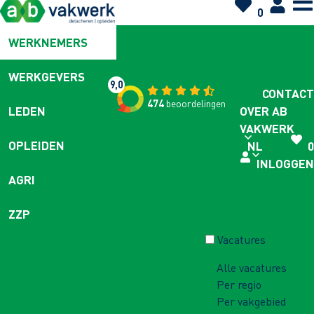
0
WERKNEMERS
WERKGEVERS
9,0
CONTACT
474
beoordelingen
OVER AB
LEDEN
VAKWERK
OPLEIDEN
NL
0
INLOGGEN
AGRI
ZZP
Vacatures
Alle vacatures
Per regio
Per vakgebied