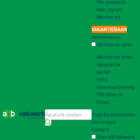
Per provincie
Voor zzp'ers
Werken bij
VAKANTIEBAAN
vakantiebaan
Werken en leren
Werken en leren
Agrarische
sector
Infra
Groenvoorziening
TRI Groei in
Groen
Hulp bij solliciteren
Inschrijven
Contact
Over AB Vakwerk