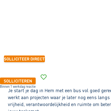
Hem
32 - 40+ uur
Tijdelijk met zicht op vast
1-2 jaar
16,65 - 22,18 per uur
SOLLICITEER DIRECT
Binnen 1 werkdag reactie
SOLLICITEREN
Binnen 1 werkdag reactie
Je start je dag in Hem met een bus vol goed gere
werkt aan projecten waar je later nog eens langs r
vrijheid, verantwoordelijkheid en ruimte om beter