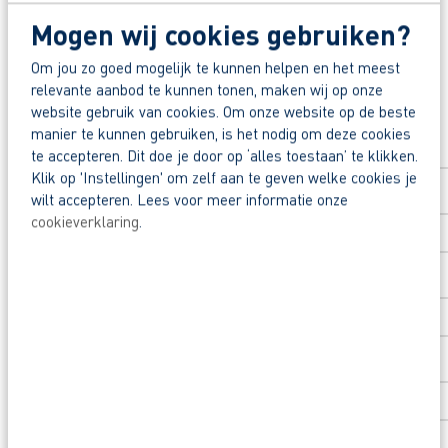
Deel deze vacature:
Mogen wij cookies gebruiken?
Waarom solliciteren via AB Vakwerk?
Om jou zo goed mogelijk te kunnen helpen en het meest
Snel naar een vast contract.
relevante aanbod te kunnen tonen, maken wij op onze
Solliciteer direct
website gebruik van cookies. Om onze website op de beste
Beoordeeld door flexkrachten met een 9+.
manier te kunnen gebruiken, is het nodig om deze cookies
Opleidingsvoucher van €1.000,00 voor een op
Voornaam
*
te accepteren. Dit doe je door op ‘alles toestaan’ te klikken.
Klik op 'Instellingen' om zelf aan te geven welke cookies je
Heb je eerst nog vragen? App, bel of mail dan 
wilt accepteren. Lees voor meer informatie onze
cookieverklaring
.
Achternaam
*
Postcode
*
Huisnummer
*