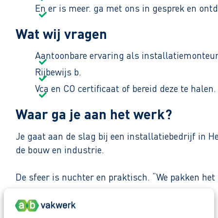
En er is meer. ga met ons in gesprek en ont
Wat wij vragen
Aantoonbare ervaring als installatiemonteur
Rijbewijs b.
Vca en CO certificaat of bereid deze te halen.
Waar ga je aan het werk?
Je gaat aan de slag bij een installatiebedrijf i
de bouw en industrie.
De sfeer is nuchter en praktisch. “We pakken het
Zo maak je werk van jouw toekomst
Reageer nu op deze vacature. Al binnen 1 werkdag 