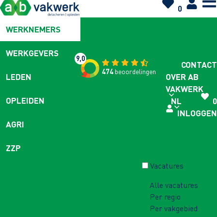
0
WERKNEMERS
WERKGEVERS
9,0
CONTACT
474
beoordelingen
OVER AB
LEDEN
VAKWERK
OPLEIDEN
NL
0
INLOGGEN
AGRI
ZZP
Vacatures
Alle vacatures
Per regio
Per vakgebied