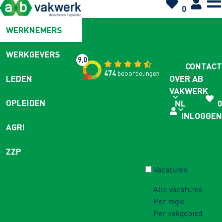
0
WERKNEMERS
WERKGEVERS
9,0
CONTACT
474
beoordelingen
OVER AB
LEDEN
VAKWERK
OPLEIDEN
NL
0
INLOGGEN
AGRI
ZZP
Vacatures
Alle vacatures
Per regio
Per vakgebied