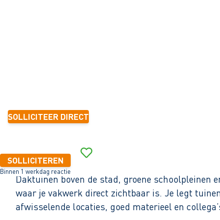
Amsterdam
32 - 40+ uur
Tijdelijk met zicht op vast
6 mnd.-1 jaar
16,50 - 20,25 per uur
SOLLICITEER DIRECT
Binnen 1 werkdag reactie
SOLLICITEREN
Binnen 1 werkdag reactie
Daktuinen boven de stad, groene schoolpleinen e
waar je vakwerk direct zichtbaar is. Je legt tuin
afwisselende locaties, goed materieel en collega