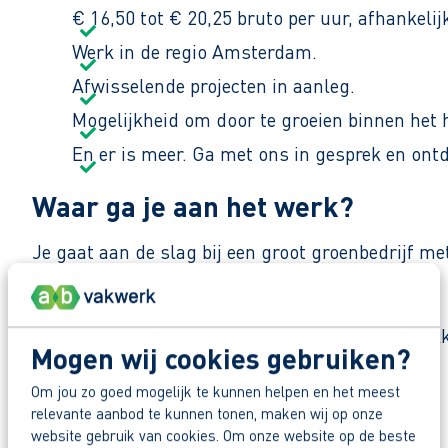
€ 16,50 tot € 20,25 bruto per uur, afhankelij
Werk in de regio Amsterdam.
Afwisselende projecten in aanleg.
Mogelijkheid om door te groeien binnen het 
En er is meer. Ga met ons in gesprek en ont
Waar ga je aan het werk?
Je gaat aan de slag bij een groot groenbedrijf m
buitenruimtes voor bedrijven en instellingen.
De sfeer is praktisch en positief. “Samen aanpakk
Mogen wij cookies gebruiken?
die trots zijn op zichtbaar groen resultaat.
Om jou zo goed mogelijk te kunnen helpen en het meest
relevante aanbod te kunnen tonen, maken wij op onze
Zo maak je werk van je toekomst
Deel deze vacature:
website gebruik van cookies. Om onze website op de beste
Reageer nu op deze vacature. Al binnen 1 werkdag 