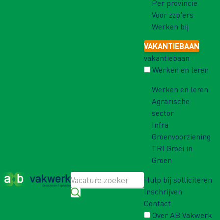
Per provincie
Voor zzp'ers
Werken bij
VAKANTIEBAAN
vakantiebaan
Werken en leren
Werken en leren
Agrarische
sector
Infra
Groenvoorziening
TRI Groei in
Groen
Hulp bij solliciteren
Inschrijven
Contact
Over AB Vakwerk