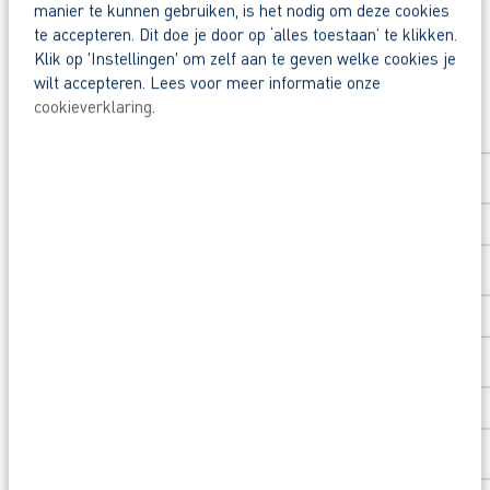
manier te kunnen gebruiken, is het nodig om deze cookies
te accepteren. Dit doe je door op ‘alles toestaan’ te klikken.
Klik op 'Instellingen' om zelf aan te geven welke cookies je
Waarom solliciteren via AB Vakwerk?
wilt accepteren. Lees voor meer informatie onze
Snel naar een vast contract.
Solliciteer direct
cookieverklaring
.
Beoordeeld door flexkrachten met een 9+.
Voornaam
*
Opleidingsvoucher van € 1.000,00 voor een op
Heb je eerst nog vragen? App, bel of mail dan me
Achternaam
*
Postcode
*
Huisnummer
*