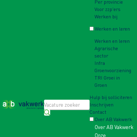
Per provincie
Voor zzp'ers
Werken bij
Werken en leren
Werken en leren
Agrarische
sector
Infra
Groenvoorziening
TRI Groei in
Groen
Hulp bij solliciteren
Inschrijven
Contact
Over AB Vakwerk
Over AB Vakwerk
Onze