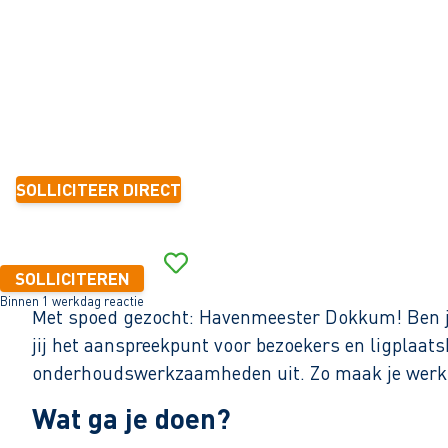
16 - 24 uur
Tijdelijk
< 6 maanden
14,99 - 17,53 per uur
SOLLICITEER DIRECT
Binnen 1 werkdag reactie
SOLLICITEREN
Binnen 1 werkdag reactie
Met spoed gezocht: Havenmeester Dokkum! Ben jij
jij het aanspreekpunt voor bezoekers en ligplaatsh
onderhoudswerkzaamheden uit. Zo maak je werk
Wat ga je doen?