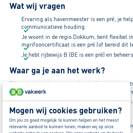
Wat wij vragen
Ervaring als havenmeester is een pré; je he
communicatieve houding.
Je woont in de regio Dokkum, bent flexibel
marifooncertificaat is een pré (of bereid dit t
Je hebt rijbewijs B (BE is een pré) en behee
Waar ga je aan het werk?
Bij ons werk je in een organisatie die volop in o
verschillende locaties vorm je een betrokken tea
doorzetters: onze vakmensen leggen de lat hoog, ma
Mogen wij cookies gebruiken?
Zo maak je werk van jouw toekomst
Om jou zo goed mogelijk te kunnen helpen en het meest
Reageer nu op deze vacature. Al binnen 1 werkdag 
relevante aanbod te kunnen tonen, maken wij op onze
website gebruik van cookies. Om onze website op de beste