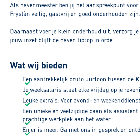
Als havenmeester ben jij het aanspreekpunt voor
Fryslân veilig, gastvrij en goed onderhouden zijn.
Daarnaast voer je klein onderhoud uit, verzorg je
jouw inzet blijft de haven tiptop in orde.
Jouw belangrijkste taken:
Wat wij bieden
Ontvangen en begeleiden van recreatievaart e
Toezicht houden op veiligheid, onderhoud en 
Een aantrekkelijk bruto uurloon tussen de 
Uitvoeren van klein onderhoud, coördineren 
Je weeksalaris staat elke vrijdag op je reke
Leuke extra’s: Voor avond- en weekenddienste
Je werkt 16 tot 20 uur per week volgens een roos
Nederlands en Fries (Engels en/of Duits is een p
Een unieke en veelzijdige baan als assisten
functie voor iemand die houdt van verantwoordeli
prachtige werkplek aan het water.
En er is meer. Ga met ons in gesprek en ont