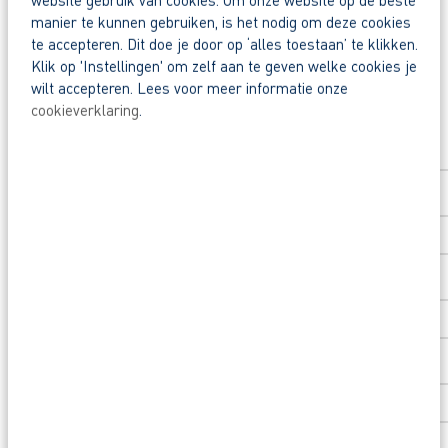
Deel deze vacature:
manier te kunnen gebruiken, is het nodig om deze cookies
Waarom solliciteren via AB Vakwerk?
te accepteren. Dit doe je door op ‘alles toestaan’ te klikken.
Snel naar een vast contract.
Klik op 'Instellingen' om zelf aan te geven welke cookies je
wilt accepteren. Lees voor meer informatie onze
Beoordeeld door flexkrachten met een 9+.
cookieverklaring
.
Solliciteer direct
Opleidingsvoucher van €1.000,00 voor een op
Voornaam
*
Wil je meer weten over deze vacature, de mogeli
mail naar jprins@abvakwerk.nl.
Achternaam
*
Postcode
*
Huisnummer
*