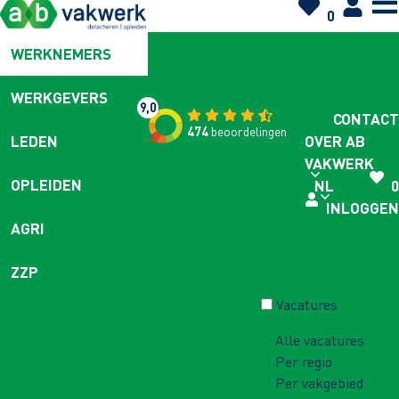
0
WERKNEMERS
WERKGEVERS
9,0
CONTACT
474
beoordelingen
OVER AB
LEDEN
VAKWERK
OPLEIDEN
NL
0
INLOGGEN
AGRI
ZZP
Vacatures
Alle vacatures
Per regio
Per vakgebied