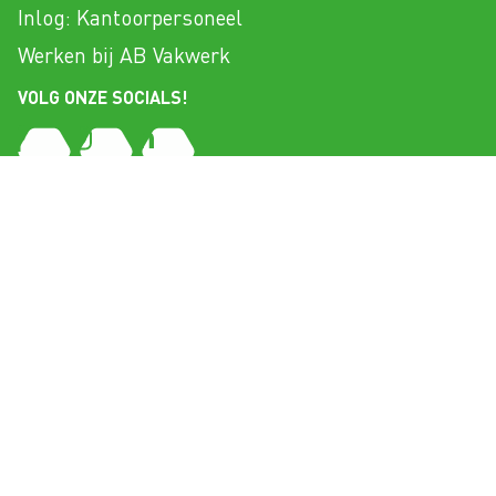
Inlog: Kantoorpersoneel
Werken bij AB Vakwerk
VOLG ONZE SOCIALS!
NBOS
Copyright 2026 AB Vakwerk
ER
Privacy