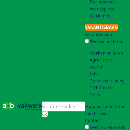
Per provincie
Voor zzp'ers
Werken bij
VAKANTIEBAAN
vakantiebaan
Werken en leren
Werken en leren
Agrarische
sector
Infra
Groenvoorziening
TRI Groei in
Groen
Hulp bij solliciteren
Inschrijven
Contact
Over AB Vakwerk