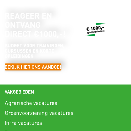
REAGEER EN
ONTVANG
DIRECT €1000,-!
BUDGET VOOR TRAININGEN,
CURSUSSEN EN KORTE
OPLEIDINGEN
BEKIJK HIER ONS AANBOD!
VAKGEBIEDEN
Agrarische vacatures
Groenvoorziening vacatures
Infra vacatures