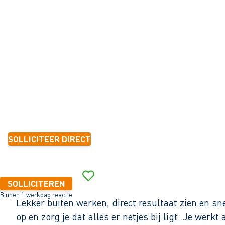
DEWERKER
Opperdoes
32 - 40+ uur
Tijdelijk
6 mnd.-1 jaar
15,39 - 16,22 per uur
SOLLICITEER DIRECT
Binnen 1 werkdag reactie
SOLLICITEREN
Binnen 1 werkdag reactie
Lekker buiten werken, direct resultaat zien en 
op en zorg je dat alles er netjes bij ligt. Je wer