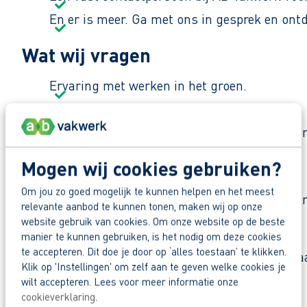
En er is meer. Ga met ons in gesprek en ont
Wat wij vragen
Ervaring met werken in het groen.
Beheersing van de Nederlandse taal.
Fysiek werk willen doen en buiten willen we
Waar ga je aan het werk?
Mogen wij cookies gebruiken?
Om jou zo goed mogelijk te kunnen helpen en het meest
Je werkt bij een groenbedrijf in de regio dat zi
relevante aanbod te kunnen tonen, maken wij op onze
verschillende locaties.
website gebruik van cookies. Om onze website op de beste
manier te kunnen gebruiken, is het nodig om deze cookies
te accepteren. Dit doe je door op ‘alles toestaan’ te klikken.
De werksfeer is nuchter en praktisch. “Gewoon aa
Klik op 'Instellingen' om zelf aan te geven welke cookies je
wilt accepteren. Lees voor meer informatie onze
Zo maak je werk van jouw toekomst
cookieverklaring
.