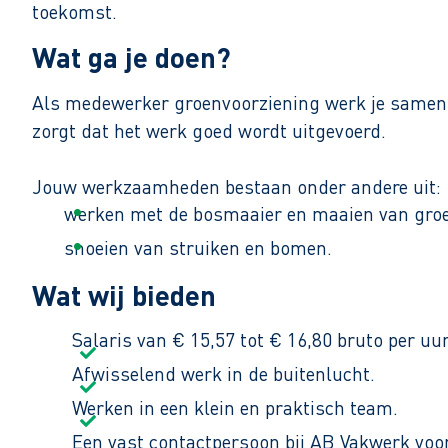
toekomst.
Wat ga je doen?
Als medewerker groenvoorziening werk je samen m
zorgt dat het werk goed wordt uitgevoerd.
Jouw werkzaamheden bestaan onder andere uit:
werken met de bosmaaier en maaien van gro
snoeien van struiken en bomen.
uitvoeren van onderhoudswerkzaamheden in 
Wat wij bieden
zorgen voor een nette en veilige werkplek.
Salaris van € 15,57 tot € 16,80 bruto per uur
samenwerken met een collega en ondersteun
Afwisselend werk in de buitenlucht.
Je werkt van maandag tot en met vrijdag van 07.0
Werken in een klein en praktisch team.
Een vast contactpersoon bij AB Vakwerk voor