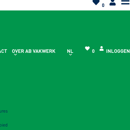
0
ACT
OVER AB VAKWERK
NL
0
INLOGGEN
ures
bied