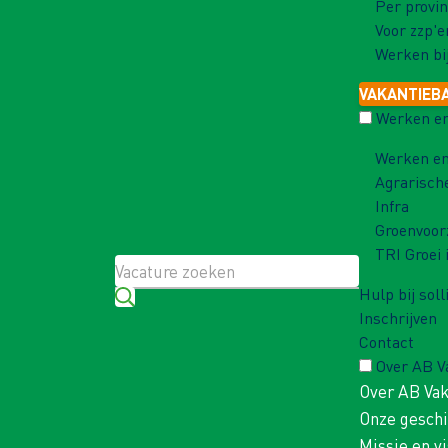
Per provin
Voor zzp'e
Werken bi
VAKANTIEB
Werken en
Werken en
Agrarisch
Infra
Groenvoor
TRI Groei 
Hulp bij soll
Inschrijven
Contact
Over AB 
Over AB Va
Onze gesch
Missie en vi