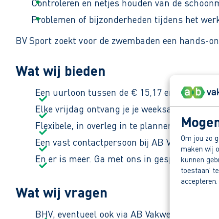
Controleren en netjes houden van de schoon
Problemen of bijzonderheden tijdens het wer
BV Sport zoekt voor de zwembaden een hands-on f
Wat wij bieden
Een uurloon tussen de € 15,17 en € 20,33, af
Elke vrijdag ontvang je je weeksalaris netjes
Mogen
Flexibele, in overleg in te plannen functie.
Om jou zo g
Een vast contactpersoon bij AB Vakwerk die al
maken wij o
En er is meer. Ga met ons in gesprek en ont
kunnen gebru
toestaan’ te
accepteren.
Wat wij vragen
BHV, eventueel ook via AB Vakwerk te behal