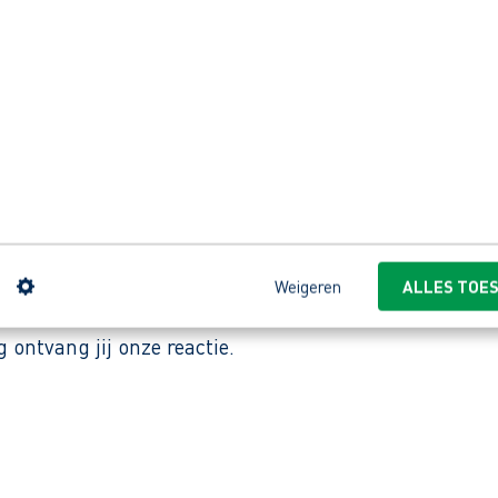
andig, maar geen must.
 middag- of avonddiensten te werken.
enpakket binnen een sportieve en dynamische omgeving?
ente Leeuwarden, waaronder meerdere zwembaden. Ste
ak je sport voor iedereen bereikbaar. En zeg nu zelf
n
Weigeren
ALLES TOE
ontvang jij onze reactie.