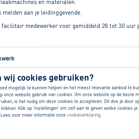
maakmachines en materialen.
k melden aan je leidinggevende.
acilitair medewerker voor gemiddeld 28 tot 30 uur 
hankelijk van je ervaring en vanaf 21 jaar.
 op je rekening.
 wij cookies gebruiken?
oed mogelijk te kunnen helpen en het meest relevante aanbod te ku
les voor je regelt.
p onze website gebruik van cookies. Om onze website op de beste m
dek jouw voordelen!
iken, is het nodig om deze cookies te accepteren. Dit doe je door op
 klikken. Klik op 'Instellingen' om zelf aan te geven welke cookies je 
 Lees voor meer informatie onze
cookieverklaring
.
en.