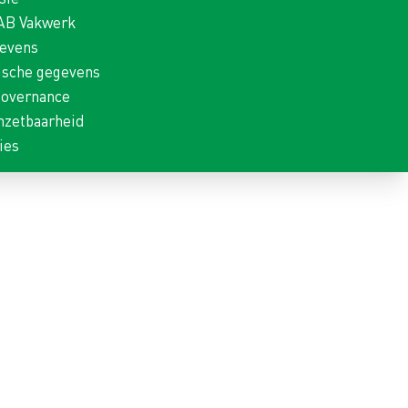
 AB Vakwerk
gevens
ische gegevens
Governance
nzetbaarheid
ies