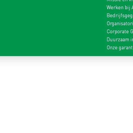
Werken bij
Bedrijfsge
Organisator
Corporate 
Duurzaam i
Onze garant
R ZWEMBADEN