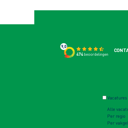
9,0
CONT
474
beoordelingen
Vacatures
Alle vacat
Per regio
Per vakge