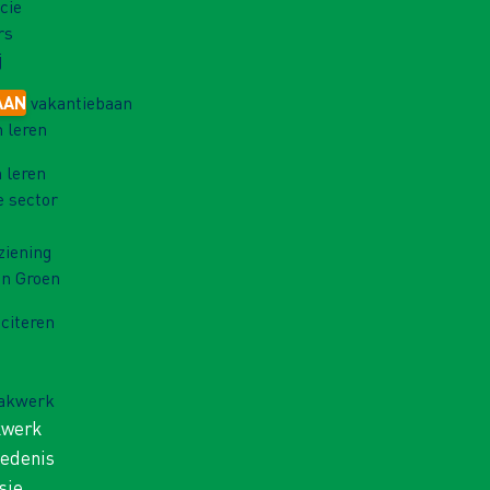
cie
rs
j
AAN
vakantiebaan
 leren
 leren
e sector
ziening
in Groen
iciteren
Vakwerk
kwerk
iedenis
sie