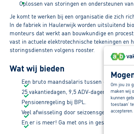
Oplossen van storingen en ondersteunen van 
Je komt te werken bij een organisatie die zich r
In de fabriek in Haulerwijk worden uitsluitend b
monteurs dat werkt aan bouwkundige en procestech
vast in actuele elektrotechnische tekeningen en 
storingsdiensten volgens rooster.
Wat wij bieden
Mogen
Een bruto maandsalaris tussen de € 2.994,56
Om jou zo g
maken wij o
25 vakantiedagen, 9,5 ADV-dagen en 8% vaka
kunnen gebru
Pensioenregeling bij BPL.
toestaan’ te
accepteren.
Veel afwisseling door seizoensgebonden prod
En er is meer! Ga met ons in gesprek en ont