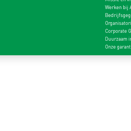
Werken bij
Bedrijfsge
Organisator
Corporate 
Duurzaam i
Onze garant
SCADA