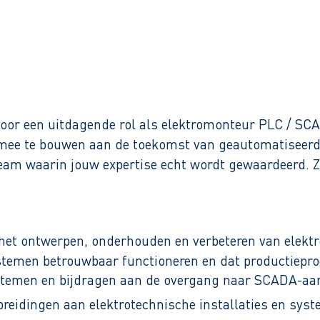
Binnen 1 werkdag reactie
r voor een uitdagende rol als elektromonteur PLC / SC
mee te bouwen aan de toekomst van geautomatiseerde p
am waarin jouw expertise echt wordt gewaardeerd. Z
 het ontwerpen, onderhouden en verbeteren van elektro
systemen betrouwbaar functioneren en dat productiepr
emen en bijdragen aan de overgang naar SCADA-aans
breidingen aan elektrotechnische installaties en sys