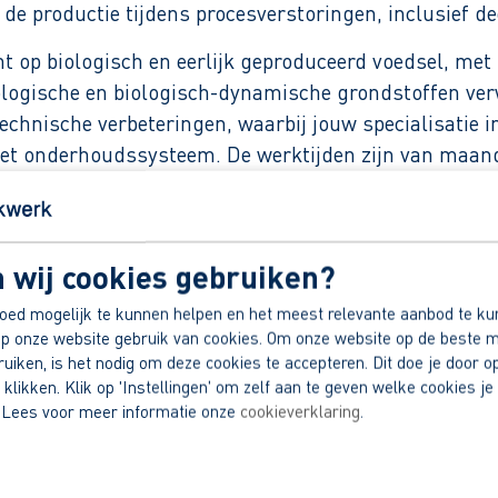
de productie tijdens procesverstoringen, inclusief d
icht op biologisch en eerlijk geproduceerd voedsel, m
iologische en biologisch-dynamische grondstoffen ver
nische verbeteringen, waarbij jouw specialisatie in 
het onderhoudssysteem. De werktijden zijn van maanda
 wij cookies gebruiken?
 en € 4.350,71 en 4,25% eindejaarsuitkering.
oed mogelijk te kunnen helpen en het meest relevante aanbod te ku
p onze website gebruik van cookies. Om onze website op de beste m
ntiegeld.
iken, is het nodig om deze cookies te accepteren. Dit doe je door op
 klikken. Klik op 'Instellingen' om zelf aan te geven welke cookies je 
 Lees voor meer informatie onze
cookieverklaring
.
uctie (geen dag hetzelfde).
dek jouw voordelen.