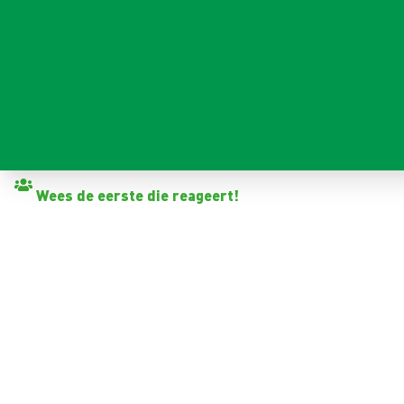
Terug naar vacatures
Wees de eerste die reageert!
ELEKTROMONTEUR PLC / 
Haulerwijk
32 - 40+ uur
Tijdelijk met zicht op vast
3-5 jaar
2.995 - 4.351 per maand (o.b.v. fulltime dienstverband)