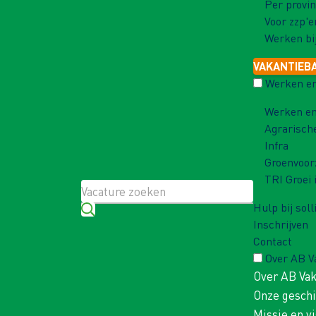
Per provin
Voor zzp'e
Werken bi
VAKANTIEB
Werken en
Werken en
Agrarisch
Infra
Groenvoor
TRI Groei 
Hulp bij soll
Inschrijven
Contact
Over AB 
Over AB Va
Onze gesch
Missie en vi