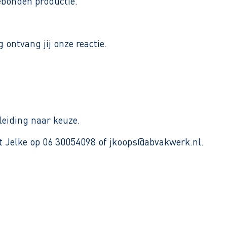
ebonden productie."
ontvang jij onze reactie.
leiding naar keuze.
et Jelke op 06 30054098 of jkoops@abvakwerk.nl.