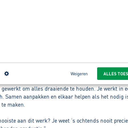
 een afgeronde technische opleiding (elektronica/ind
nd, bent analytisch sterk en communicatief vaardig i
lingen, signaleert storingen en optimalisaties en be
n
Weigeren
ALLES TOE
productieomgeving waar alles draait om techniek en 
d gewerkt om alles draaiende te houden. Je werkt in 
ch. Samen aanpakken en elkaar helpen als het nodig is
 te maken.
ooiste aan dit werk? Je weet ’s ochtends nooit precie