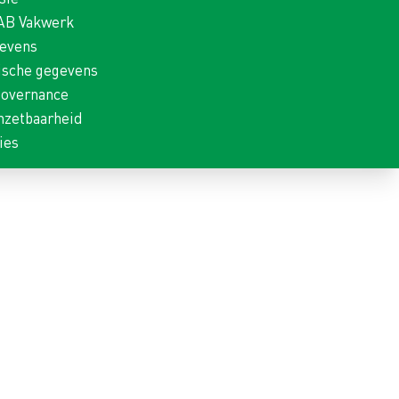
 AB Vakwerk
gevens
ische gegevens
Governance
nzetbaarheid
ies