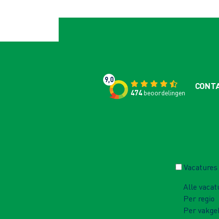
9,0
CONT
474
beoordelingen
Vacatures
Alle vacat
Per regio
Per vakge