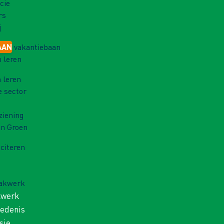
cie
rs
j
AAN
vakantiebaan
 leren
 leren
e sector
ziening
in Groen
iciteren
Vakwerk
kwerk
iedenis
sie