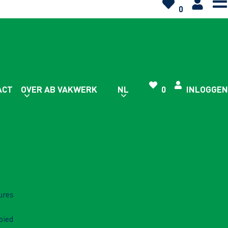
0
ACT
OVER AB VAKWERK
NL
0
INLOGGEN
ures
bied