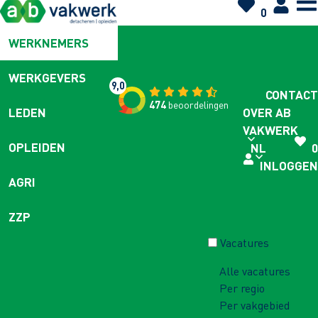
0
WERKNEMERS
WERKGEVERS
9,0
CONTACT
474
beoordelingen
OVER AB
LEDEN
VAKWERK
OPLEIDEN
NL
0
INLOGGEN
AGRI
ZZP
Vacatures
Alle vacatures
Per regio
Per vakgebied