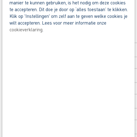
manier te kunnen gebruiken, is het nodig om deze cookies
te accepteren. Dit doe je door op ‘alles toestaan’ te klikken.
Klik op 'Instellingen' om zelf aan te geven welke cookies je
Reageer nu op deze vacature. Al binnen 1 werkdag 
wilt accepteren. Lees voor meer informatie onze
Solliciteer direct
cookieverklaring
.
Waarom solliciteren via AB Vakwerk?
Voornaam
*
Snel naar een vast contract.
Beoordeeld door flexkrachten met een 9+.
Opleidingsvoucher van € 1.000,00 voor een op
Achternaam
*
Heb je eerst nog vragen? App, bel of mail dan me
Postcode
*
Huisnummer
*