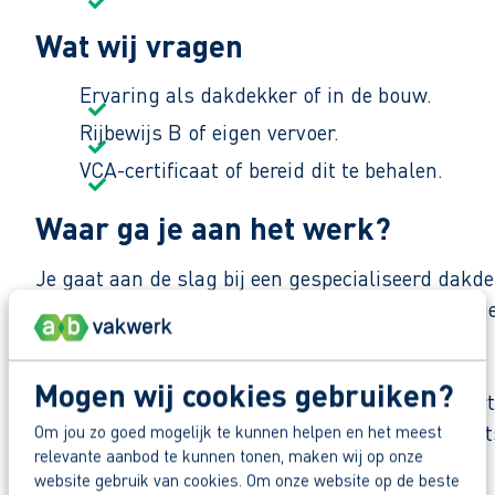
Wat wij vragen
Ervaring als dakdekker of in de bouw.
Rijbewijs B of eigen vervoer.
VCA-certificaat of bereid dit te behalen.
Waar ga je aan het werk?
Je gaat aan de slag bij een gespecialiseerd dakd
nieuwbouwprojecten. Kwaliteit, veiligheid en netje
bekend om degelijk vakwerk.
Mogen wij cookies gebruiken?
Binnen het team wordt nuchter gewerkt met korte 
Daardoor lever je samen werk af waar je met trot
Om jou zo goed mogelijk te kunnen helpen en het meest
relevante aanbod te kunnen tonen, maken wij op onze
Deel deze vacature:
website gebruik van cookies. Om onze website op de beste
Zo maak je werk van jouw toekomst