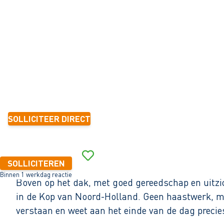
Schagen
32 - 40+ uur
Tijdelijk met zicht op vast
< 6 maanden
14,99 - 18,42 per uur
SOLLICITEER DIRECT
Binnen 1 werkdag reactie
SOLLICITEREN
Binnen 1 werkdag reactie
Boven op het dak, met goed gereedschap en uitzi
in de Kop van Noord-Holland. Geen haastwerk, maa
verstaan en weet aan het einde van de dag preci