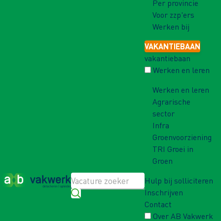
Per provincie
Voor zzp'ers
Werken bij
VAKANTIEBAAN
vakantiebaan
Werken en leren
Werken en leren
Agrarische
sector
Infra
Groenvoorziening
TRI Groei in
Groen
Hulp bij solliciteren
Inschrijven
Contact
Over AB Vakwerk