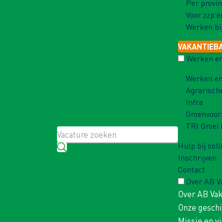
Per provin
Voor zzp'e
Werken bi
VAKANTIEB
Werken en
Werken en
Agrarisch
Infra
Groenvoor
TRI Groei 
Hulp bij soll
Inschrijven
Contact
Over AB 
Over AB Va
Onze gesch
Missie en vi