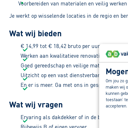
Voorbereiden van materialen en veilig werken
Je werkt op wisselende locaties in de regio en be
Wat wij bieden
€ 14,99 tot € 18,42 bruto per uur, afhankelij
Werken aan kwalitatieve renovatie- en nieu
Goed gereedschap en veilige materialen om 
Mogen
Uitzicht op een vast dienstverband binnen een
Om jou zo g
En er is meer. Ga met ons in gesprek en ont
maken wij o
kunnen gebru
toestaan’ te
Wat wij vragen
accepteren.
Ervaring als dakdekker of in de bouw.
Rijbewijs B of eigen vervoer.