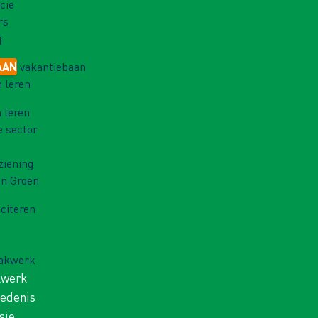
cie
rs
j
AAN
vakantiebaan
 leren
 leren
e sector
ziening
in Groen
iciteren
Vakwerk
kwerk
iedenis
sie