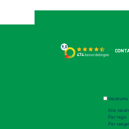
9,0
CONT
474
beoordelingen
Vacatures
Alle vacat
Per regio
Per vakge