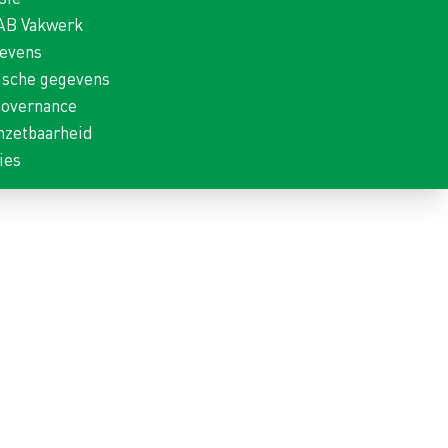
 AB Vakwerk
gevens
ische gegevens
Governance
nzetbaarheid
ies