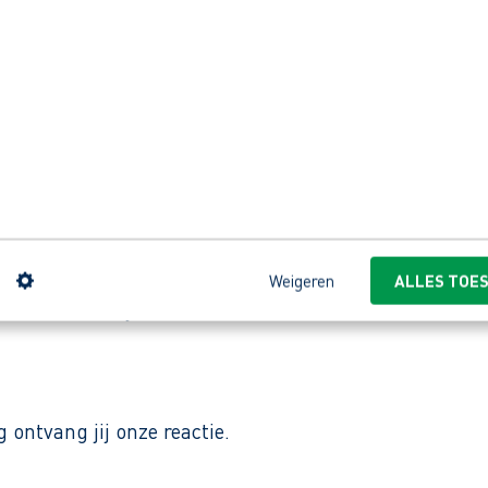
ekkersbedrijf in de Kop van Noord-Holland dat al tien
s werken staan centraal in ieder project. Het bedrijf 
lijnen en duidelijke afspraken. Collega’s helpen el
n
Weigeren
ALLES TOE
s naar kunt kijken.
ontvang jij onze reactie.