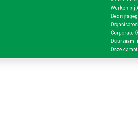
Werken bij
Bedrijfsge
Organisator
Corporate 
Duurzaam i
Onze garant