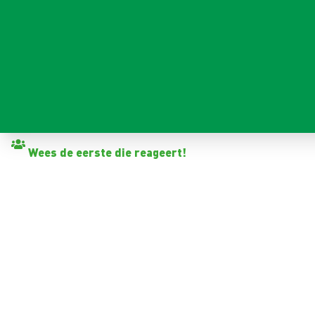
Terug naar vacatures
Wees de eerste die reageert!
DAKDEKKER
Schagen
32 - 40+ uur
Tijdelijk met zicht op vast
< 6 maanden
14,99 - 18,42 per uur