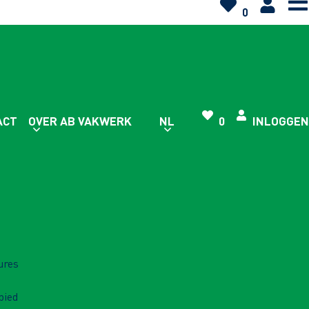
0
ACT
OVER AB VAKWERK
NL
0
INLOGGEN
ures
bied