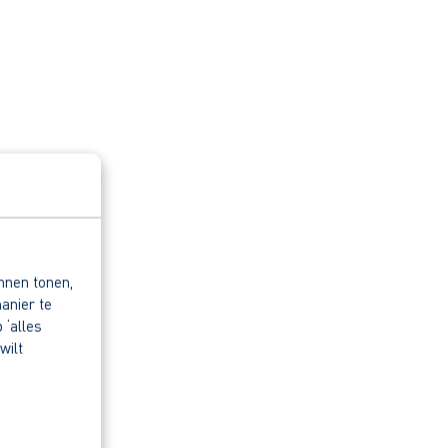
nnen tonen,
anier te
 ‘alles
wilt