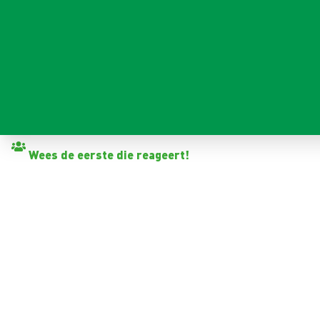
Terug naar vacatures
Wees de eerste die reageert!
CNC PRODUCTIEMEDEWER
Drachten
32 - 40+ uur
Tijdelijk met zicht op vast
6 mnd.-1 jaar
14,99 - 18,00 per uur