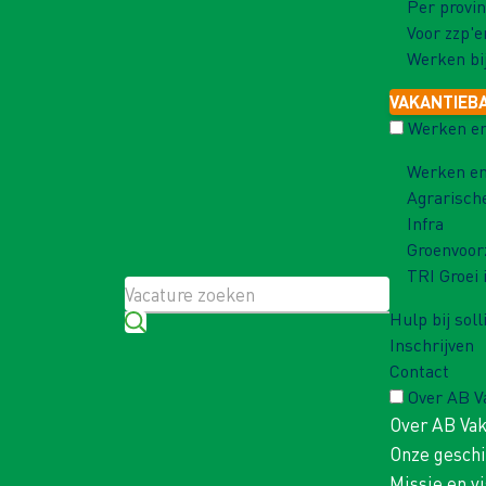
Per provin
Voor zzp'e
Werken bi
VAKANTIEB
Werken en
Werken en
Agrarisch
Infra
Groenvoor
TRI Groei 
Hulp bij soll
Inschrijven
Contact
Over AB 
Over AB Va
Onze gesch
Missie en vi