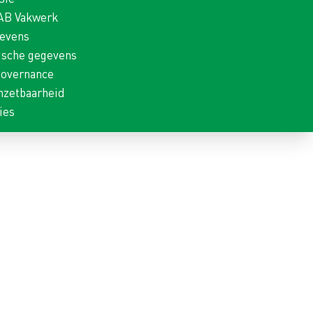
 AB Vakwerk
gevens
ische gegevens
Governance
nzetbaarheid
ies