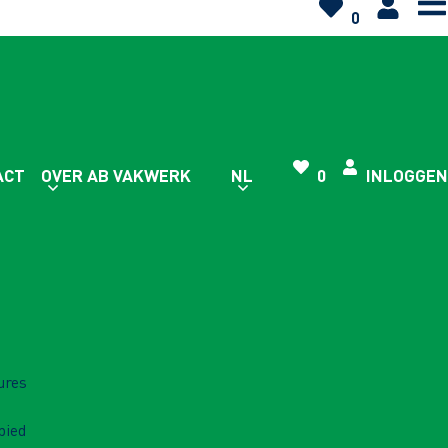
0
ACT
OVER AB VAKWERK
NL
0
INLOGGEN
ures
bied