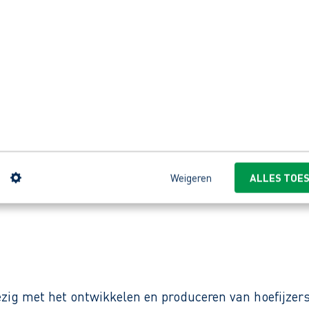
erk veilig te kunnen uitvoeren.
sfunctie.
delijkheid.
dek jouw voordelen!
n
Weigeren
ALLES TOE
gelse taal om goed te kunnen communiceren tijdens 
ig met het ontwikkelen en produceren van hoefijzers.