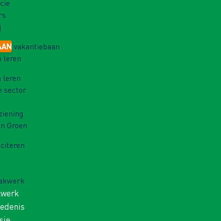
cie
rs
j
AAN
vakantiebaan
 leren
 leren
e sector
ziening
in Groen
iciteren
Vakwerk
kwerk
iedenis
sie