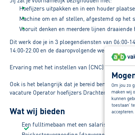
Jij zal je voornamelijk bezighouden met:
Hoefijzers uitpakken en in een houder plaats
Machine om en af stellen, afgestemd op het s
Vooruit denken en meerdere lijnen draaiende
Dit werk doe je in 3 ploegendiensten van 06:00-1
14:00-22:00 en de daaropvolgende week van 22:00-0
Ervaring met het instellen van (CNC) machines is g
Mogen
Ook is het belangrijk dat je bereid bent om indi
Om jou zo g
maken wij o
vacature Operator hoefijzers Drachten | AB Vakw
kunnen gebru
toestaan’ te
Wat wij bieden
accepteren.
Een fulltimebaan met een salaris tussen de €
Reiskostenvergoeding (dagvergoeding afhan