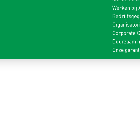
Werken bij
Bedrijfsge
Organisator
Corporate 
Duurzaam i
Onze garant
KER HOEFIJZERS