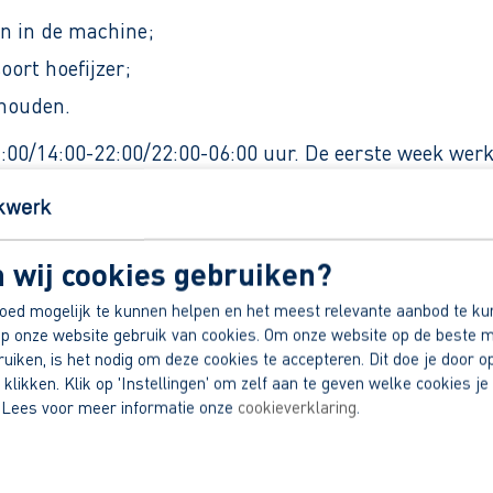
en in de machine;
oort hoefijzer;
 houden.
4:00/14:00-22:00/22:00-06:00 uur. De eerste week werk
6:00. Voor deze ploegendienst krijg je een extra toe
een vereiste, de wil om het te leren is belangrijker, h
 wij cookies gebruiken?
en nodig in te springen op de afdeling warm werken wa
oed mogelijk te kunnen helpen en het meest relevante aanbod te ku
p onze website gebruik van cookies. Om onze website op de beste m
erk)
iken, is het nodig om deze cookies te accepteren. Dit doe je door op
 klikken. Klik op 'Instellingen' om zelf aan te geven welke cookies je 
 Lees voor meer informatie onze
cookieverklaring
.
 14.99 en € 18,00 bruto per uur afhankelijk van ople
kelijk van afstand woon-werk).