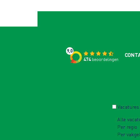
9,0
CONT
474
beoordelingen
Vacatures
Alle vacat
Per regio
Per vakge