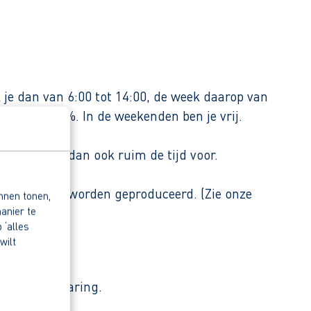
 je dan van 6:00 tot 14:00, de week daarop van
slag van 15%. In de weekenden ben je vrij.
ier krijg je dan ook ruim de tijd voor.
ar de ijzers worden geproduceerd. (Zie onze
nnen tonen,
anier te
 ‘alles
wilt
iding en ervaring.