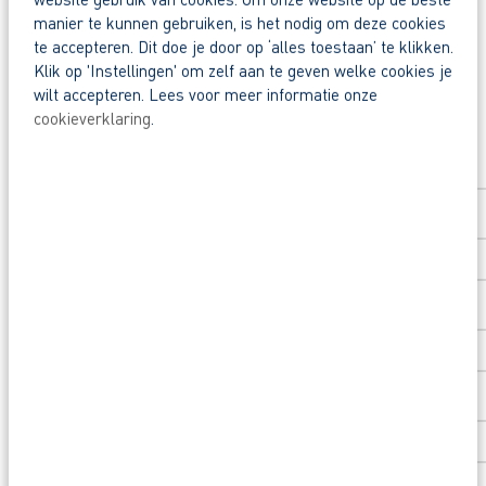
Waarom solliciteren via AB Vakwerk?
Deel deze vacature:
manier te kunnen gebruiken, is het nodig om deze cookies
Snel naar een vast contract.
te accepteren. Dit doe je door op ‘alles toestaan’ te klikken.
Beoordeeld door flexkrachten met een 9+.
Klik op 'Instellingen' om zelf aan te geven welke cookies je
wilt accepteren. Lees voor meer informatie onze
Opleidingsvoucher van €1.000,00 voor een op
cookieverklaring
.
Solliciteer direct
Heb je eerst nog vragen? App, bel of mail dan 
Voornaam
*
Achternaam
*
Postcode
*
Huisnummer
*