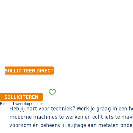
Gorredijk
32 - 40+ uur
Tijdelijk met zicht op vast
1-2 jaar
14,99 - 20,00 per uur
SOLLICITEER DIRECT
Binnen 1 werkdag reactie
SOLLICITEREN
Binnen 1 werkdag reactie
Heb jij hart voor techniek? Werk je graag in een h
moderne machines te werken en écht iets te mak
voorkom én beheers jij slijtage aan metalen ond