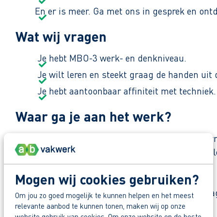
En er is meer. Ga met ons in gesprek en ont
Wat wij vragen
Je hebt MBO-3 werk- en denkniveau.
Je wilt leren en steekt graag de handen ui
Je hebt aantoonbaar affiniteit met techniek.
Waar ga je aan het werk?
Je komt terecht in een klein metaalbedrijf in Gor
elkaar en vieren samen successen. Zoals een coll
Mogen wij cookies gebruiken?
Zo maak je werk van jouw toekomst
Reageer nu op deze vacature. Al binnen 1 werkdag 
Om jou zo goed mogelijk te kunnen helpen en het meest
relevante aanbod te kunnen tonen, maken wij op onze
website gebruik van cookies. Om onze website op de beste