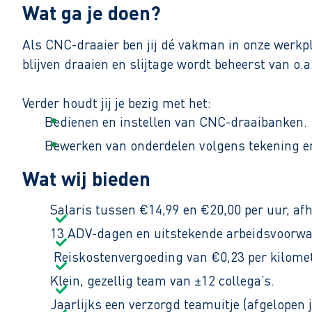
Wat ga je doen?
Als CNC-draaier ben jij dé vakman in onze werkpl
blijven draaien en slijtage wordt beheerst van o.a
Verder houdt jij je bezig met het:
Bedienen en instellen van CNC-draaibanken.
Bewerken van onderdelen volgens tekening en 
Controleren van kwaliteit en maatvoering.
Wat wij bieden
Ervaring met CNC-draaien is mooi meegenomen, m
Salaris tussen €14,99 en €20,00 per uur, afh
13 ADV-dagen en uitstekende arbeidsvoorwa
Er worden verschillende technieken toegepast, w
Reiskostenvergoeding van €0,23 per kilomet
vereisten de juiste materialen gekozen.
Klein, gezellig team van ±12 collega’s.
Je werkt fulltime in dagdiensten en hebt veel afw
Jaarlijks een verzorgd teamuitje (afgelopen 