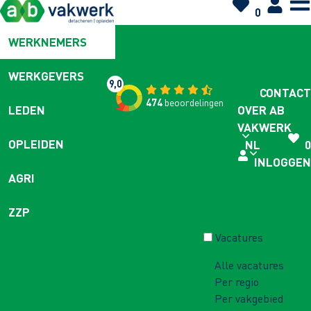
0
WERKNEMERS
WERKGEVERS
9,0
CONTACT
474
beoordelingen
OVER AB
LEDEN
VAKWERK
OPLEIDEN
NL
0
INLOGGEN
AGRI
ZZP
Vacatures
Alle vacatures
Per regio
Per vakgebied