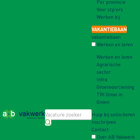
Per provincie
Voor zzp'ers
Werken bij
VAKANTIEBAAN
vakantiebaan
Werken en leren
Werken en leren
Agrarische
sector
Infra
Groenvoorziening
TRI Groei in
Groen
Hulp bij solliciteren
Inschrijven
Contact
Over AB Vakwerk