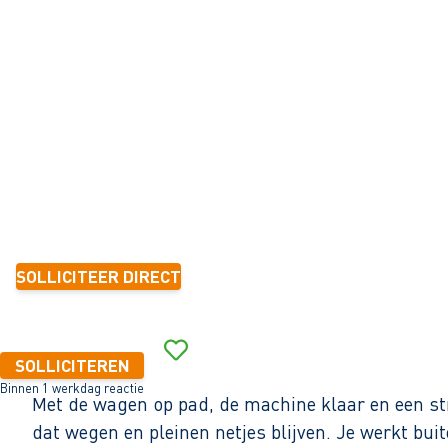
ONKRUIDBESTRIJDING
Alkmaar
32 - 40+ uur
Tijdelijk met zicht op vast
1-2 jaar
17,27 - 20,36 per uur
SOLLICITEER DIRECT
Binnen 1 werkdag reactie
SOLLICITEREN
Binnen 1 werkdag reactie
Met de wagen op pad, de machine klaar en een str
dat wegen en pleinen netjes blijven. Je werkt buit