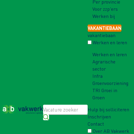
Per provincie
Voor zzp'ers
Werken bij
VAKANTIEBAAN
vakantiebaan
Werken en leren
Werken en leren
Agrarische
sector
Infra
Groenvoorziening
TRI Groei in
Groen
Hulp bij solliciteren
Inschrijven
Contact
Over AB Vakwerk