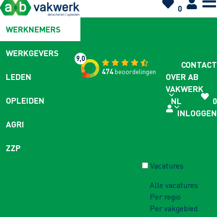
0
WERKNEMERS
WERKGEVERS
9,0
CONTACT
474
beoordelingen
OVER AB
LEDEN
VAKWERK
OPLEIDEN
NL
0
INLOGGEN
AGRI
ZZP
Vacatures
Alle vacatures
Per regio
Per vakgebied