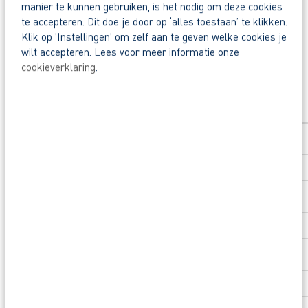
Waarom solliciteren via AB Vakwerk?
manier te kunnen gebruiken, is het nodig om deze cookies
Deel deze vacature:
te accepteren. Dit doe je door op ‘alles toestaan’ te klikken.
Snel naar een vast contract.
Klik op 'Instellingen' om zelf aan te geven welke cookies je
Beoordeeld door flexkrachten met een 9+.
wilt accepteren. Lees voor meer informatie onze
cookieverklaring
.
Opleidingsvoucher van € 1.000,00 voor een op
Solliciteer direct
Heb je eerst nog vragen? App, bel of mail dan me
Voornaam
*
Achternaam
*
Postcode
*
Huisnummer
*