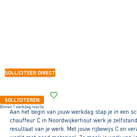
Beinsdorp
32 - 40+ uur
Tijdelijk met zicht op vast
6 mnd.-1 jaar
2.690 - 3.120 per maand (o.b.v. fulltime dienstverband)
SOLLICITEER DIRECT
Binnen 1 werkdag reactie
SOLLICITEREN
Binnen 1 werkdag reactie
Aan het begin van jouw werkdag stap je in een scho
chauffeur C in Noordwijkerhout werk je zelfstandig
resultaat van je werk. Met jouw rijbewijs C en ve