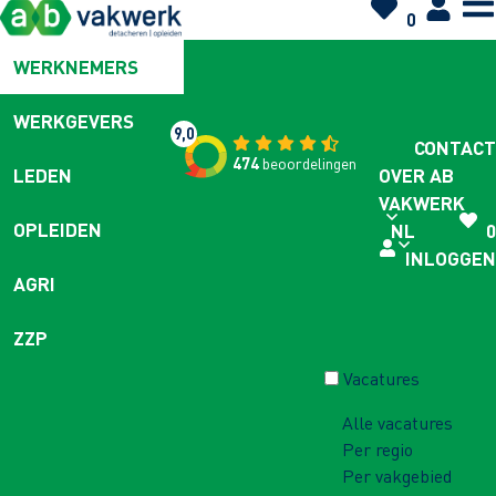
0
WERKNEMERS
WERKGEVERS
9,0
CONTACT
474
beoordelingen
OVER AB
LEDEN
VAKWERK
OPLEIDEN
NL
0
INLOGGEN
AGRI
ZZP
Vacatures
Alle vacatures
Per regio
Per vakgebied