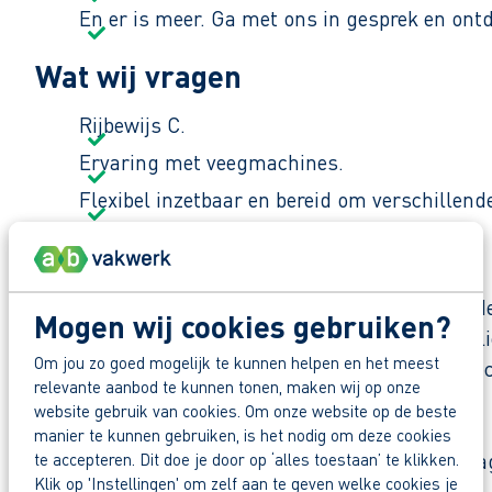
En er is meer. Ga met ons in gesprek en ont
Wat wij vragen
Rijbewijs C.
Ervaring met veegmachines.
Flexibel inzetbaar en bereid om verschillende
Waar ga je aan het werk?
Je gaat aan de slag bij een dienstverlenende on
Mogen wij cookies gebruiken?
gladheidbestrijding. Het bedrijf is een echt fami
Om jou zo goed mogelijk te kunnen helpen en het meest
collega’s om op terug te vallen. Hier voel ik me
relevante aanbod te kunnen tonen, maken wij op onze
website gebruik van cookies. Om onze website op de beste
Zo maak je werk van je toekomst
manier te kunnen gebruiken, is het nodig om deze cookies
Reageer nu op deze vacature. Al binnen 1 werkdag 
te accepteren. Dit doe je door op ‘alles toestaan’ te klikken.
Klik op 'Instellingen' om zelf aan te geven welke cookies je