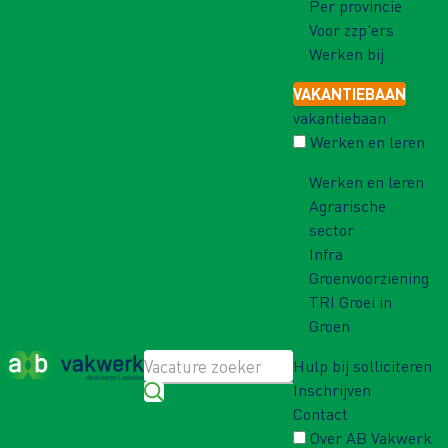
Per provincie
Voor zzp'ers
Werken bij
VAKANTIEBAAN
vakantiebaan
Werken en leren
Werken en leren
Agrarische
sector
Infra
Groenvoorziening
TRI Groei in
Groen
Hulp bij solliciteren
Inschrijven
Contact
Over AB Vakwerk