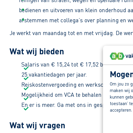
bedienen en uitvoeren van klein onderhoud a
afstemmen met collega’s over planning en 
Je werkt van maandag tot en met vrijdag. De werk
Wat wij bieden
Salaris van € 15,24 tot € 17,52 bruto per uur
Mogen
25 vakantiedagen per jaar.
Om jou zo g
Reiskostenvergoeding en werkschoenen.
maken wij o
Mogelijkheid om VCA te behalen en door te g
kunnen gebru
toestaan’ te
En er is meer. Ga met ons in gesprek en ont
accepteren.
Wat wij vragen