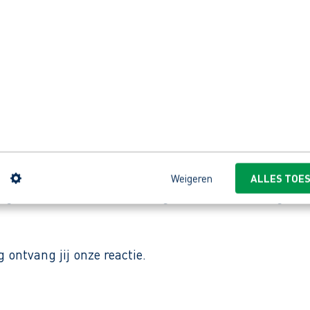
ratis.
schillende omstandigheden.
ch bezighoudt met straatreiniging, rioolwerk en infr
n
Weigeren
ALLES TOE
gen dat het schoon en veilig is”, zo wordt hier gewer
ontvang jij onze reactie.