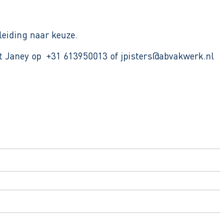
leiding naar keuze.
et Janey op +31 613950013 of jpisters@abvakwerk.nl