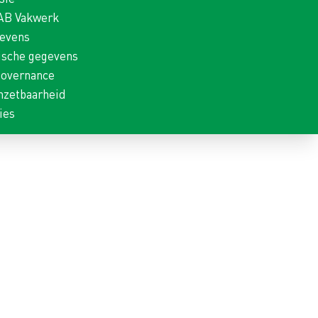
 AB Vakwerk
gevens
ische gegevens
Governance
nzetbaarheid
ies