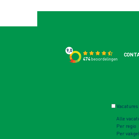
9,0
CONT
474
beoordelingen
Vacatures
Alle vacat
Per regio
Per vakge