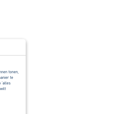
nnen tonen,
anier te
 ‘alles
wilt