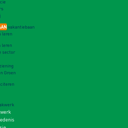
cie
rs
j
AAN
vakantiebaan
 leren
 leren
e sector
ziening
in Groen
iciteren
Vakwerk
kwerk
iedenis
sie