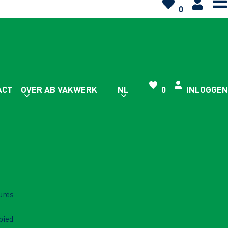
0
ACT
OVER AB VAKWERK
NL
0
INLOGGEN
ures
bied