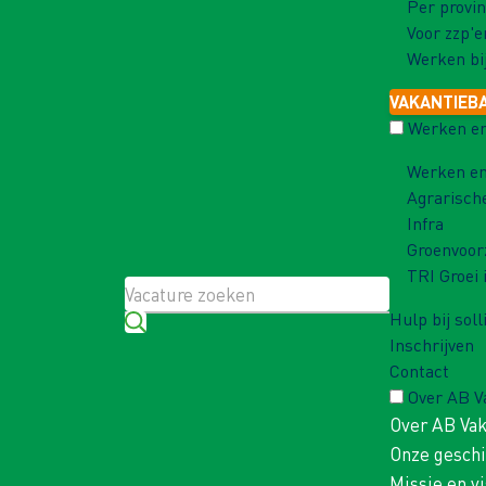
Per provin
Voor zzp'e
Werken bi
VAKANTIEB
Werken en
Werken en
Agrarisch
Infra
Groenvoor
TRI Groei 
Hulp bij soll
Inschrijven
Contact
Over AB 
Over AB Va
Onze gesch
Missie en vi