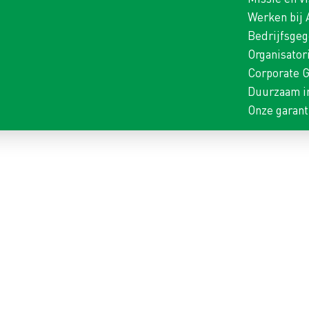
Werken bij
Bedrijfsge
Organisator
Corporate 
Duurzaam i
Onze garant
GEN