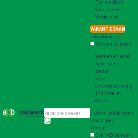
Per provincie
Voor zzp'ers
Werken bij
VAKANTIEBAAN
vakantiebaan
Werken en leren
Werken en leren
Agrarische
sector
Infra
Groenvoorziening
TRI Groei in
Groen
Hulp bij solliciteren
Inschrijven
Contact
Over AB Vakwerk