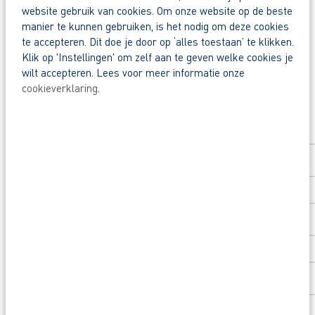
website gebruik van cookies. Om onze website op de beste
Reageer nu op deze vacature Chauffeur Bietencam
manier te kunnen gebruiken, is het nodig om deze cookies
Deel deze vacature:
te accepteren. Dit doe je door op ‘alles toestaan’ te klikken.
Klik op 'Instellingen' om zelf aan te geven welke cookies je
Waarom solliciteren via AB Vakwerk?
wilt accepteren. Lees voor meer informatie onze
Snel naar een vast contract.
cookieverklaring
.
Solliciteer direct
Beoordeeld door flexkrachten met een 9+.
Opleidingsvoucher van €1.000,00 voor een op
Voornaam
*
Heb je eerst nog vragen? Stel ze gerust aan Jel
Achternaam
*
Postcode
*
Huisnummer
*