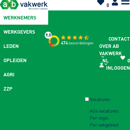
0
WERKNEMERS
WERKGEVERS
9,0
CONTACT
474
beoordelingen
OVER AB
LEDEN
VAKWERK
OPLEIDEN
NL
0
INLOGGEN
AGRI
ZZP
Vacatures
Alle vacatures
Per regio
Per vakgebied