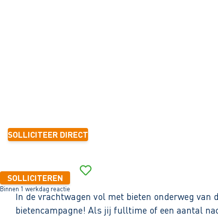
BIETENCAMPAGNE
Bant
32 - 40+ uur
Tijdelijk
6 mnd.-1 jaar
16,00 - 20,24 per uur
SOLLICITEER DIRECT
Binnen 1 werkdag reactie
SOLLICITEREN
Binnen 1 werkdag reactie
In de vrachtwagen vol met bieten onderweg van de
bietencampagne! Als jij fulltime of een aantal nac