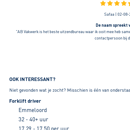
Safaa | 02-08-
De naam spreekt v
"AB Vakwerk is het beste uitzendbureau waar ik ooit mee heb sameng
contactpersoon bij di
OOK INTERESSANT?
Niet gevonden wat je zocht? Misschien is één van ondersta
Forklift driver
Emmeloord
32 - 40+ uur
17,29 - 17,50 per uur