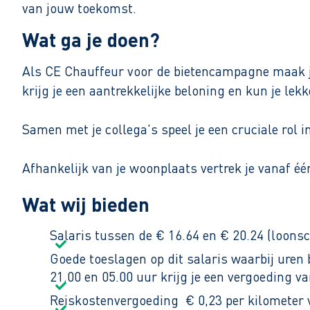
van jouw toekomst.
Wat ga je doen?
Als CE Chauffeur voor de bietencampagne maak je
krijg je een aantrekkelijke beloning en kun je lek
Samen met je collega's speel je een cruciale rol
Afhankelijk van je woonplaats vertrek je vanaf 
soms met de walking floor. Je haalt bieten op via
Wat wij bieden
drukken op de knop. Eenmaal leeg rijd je weer ter
Salaris tussen de € 16.64 en € 20.24 (loonsc
Je deelt de vrachtwagen samen met een vast ploe
Goede toeslagen op dit salaris waarbij ure
van de laad- en lostijden ligt de begintijd overda
21.00 en 05.00 uur krijg je een vergoeding v
Reiskostenvergoeding € 0,23 per kilometer 
Voor deze functie is het van belang dat je fulltim