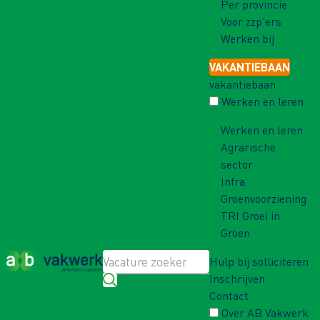
Per provincie
Voor zzp'ers
Werken bij
VAKANTIEBAAN
vakantiebaan
Werken en leren
Werken en leren
Agrarische
sector
Infra
Groenvoorziening
TRI Groei in
Groen
Hulp bij solliciteren
Inschrijven
Contact
Over AB Vakwerk