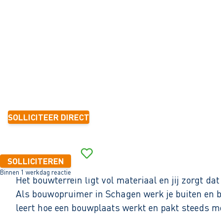
Schagen
32 - 40+ uur
Tijdelijk met zicht op vast
< 6 maanden
15,77 - 18,95 per uur
SOLLICITEER DIRECT
Binnen 1 werkdag reactie
SOLLICITEREN
Binnen 1 werkdag reactie
Het bouwterrein ligt vol materiaal en jij zorgt dat
Als bouwopruimer in Schagen werk je buiten en be
leert hoe een bouwplaats werkt en pakt steeds m