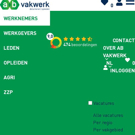
0
WERKNEMERS
WERKGEVERS
9,0
CONTACT
474
beoordelingen
OVER AB
LEDEN
VAKWERK
OPLEIDEN
NL
0
INLOGGEN
AGRI
ZZP
Vacatures
Alle vacatures
Per regio
Per vakgebied