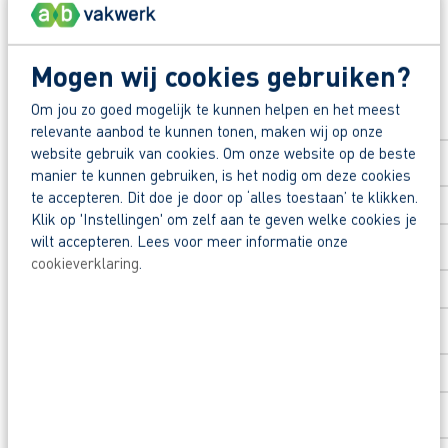
Snel naar een vast contract.
Beoordeeld door flexkrachten met een 9+.
Mogen wij cookies gebruiken?
Solliciteer direct
Opleidingsvoucher van €1.000,00 voor een op
Om jou zo goed mogelijk te kunnen helpen en het meest
Voornaam
*
relevante aanbod te kunnen tonen, maken wij op onze
Heb je eerst nog vragen? App, bel of mail dan m
website gebruik van cookies. Om onze website op de beste
manier te kunnen gebruiken, is het nodig om deze cookies
te accepteren. Dit doe je door op ‘alles toestaan’ te klikken.
Achternaam
*
Klik op 'Instellingen' om zelf aan te geven welke cookies je
wilt accepteren. Lees voor meer informatie onze
cookieverklaring
.
Postcode
*
Huisnummer
*