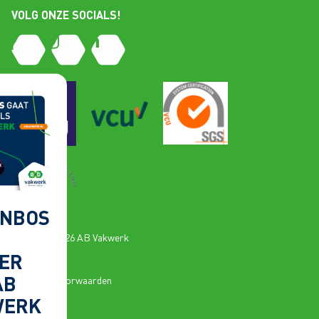
VOLG ONZE SOCIALS!
NBOS
Copyright 2026 AB Vakwerk
ER
Privacy
AB
Algemene voorwaarden
WERK
Cookies