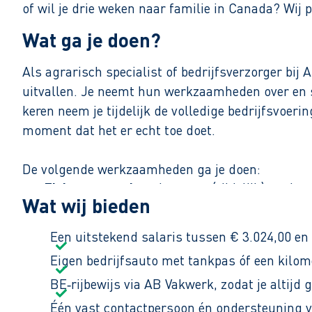
of wil je drie weken naar familie in Canada? Wi
Wat ga je doen?
Als agrarisch specialist of bedrijfsverzorger bij 
uitvallen. Je neemt hun werkzaamheden over en sp
keren neem je tijdelijk de volledige bedrijfsvoerin
moment dat het er echt toe doet.
De volgende werkzaamheden ga je doen:
Ziektevervanging.
Je neemt (tijdelijk) werkz
Wat wij bieden
de dagelijkse bedrijfsvoering.
Specialistische diensten.
Naast vervanging vo
Een uitstekend salaris tussen € 3.024,00 en
klauwverzorging, plaagdierbestrijding en het
Eigen bedrijfsauto met tankpas óf een kilom
Ondersteuning en meedenken.
Je bent een be
BE‑rijbewijs via AB Vakwerk, zodat je altijd 
vindingrijk mee over praktische oplossingen.
Één vast contactpersoon én ondersteuning van