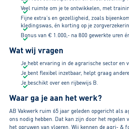
En het mooiste? Werken via AB Vakwerk betekent m
Veel ruimte om je te ontwikkelen, met train
vrijmaken om familie in het buitenland te bezoeke
Fijne extra’s en gezelligheid, zoals bijeenk
kledingswas, én korting op je zorgverzekerin
Bonus van € 1.000,- na 800 gewerkte uren én
Wat wij vragen
Je hebt ervaring in de agrarische sector en v
Je bent flexibel inzetbaar, helpt graag ande
Je beschikt over een rijbewijs B.
Waar ga je aan het werk?
AB Vakwerk ruim 65 jaar geleden opgericht als ag
ons nodig hebben. Dat kan zijn door het regelen 
het opruwen van vloeren. Wij kennen de agri- & f