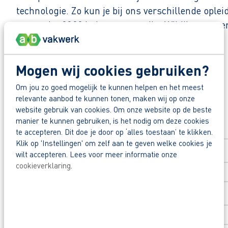
technologie. Zo kun je bij ons verschillende opl
onze ruim 3300 leden waar nodig. Wil jij er same
Zo maak je werk van jouw toekomst
Deel deze vacature:
Mogen wij cookies gebruiken?
Reageer nu op deze vacature. Al binnen 1 werkdag 
Om jou zo goed mogelijk te kunnen helpen en het meest
Waarom solliciteren via AB Vakwerk?
relevante aanbod te kunnen tonen, maken wij op onze
Snel naar een vast contract.
Solliciteer direct
website gebruik van cookies. Om onze website op de beste
manier te kunnen gebruiken, is het nodig om deze cookies
Beoordeeld door flexkrachten met een 9+.
Voornaam
*
te accepteren. Dit doe je door op ‘alles toestaan’ te klikken.
Opleidingsvoucher van € 1.000,00 voor een op
Klik op 'Instellingen' om zelf aan te geven welke cookies je
wilt accepteren. Lees voor meer informatie onze
Heb je nog vragen? Stel ze aan Binne via 0561-6
cookieverklaring
.
Achternaam
*
Postcode
*