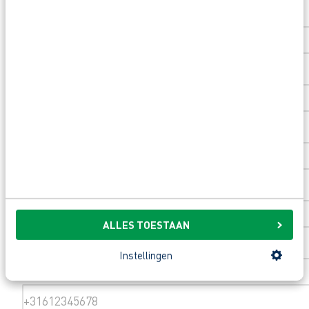
Huisnummer
*
Toevoeging huisnummer
Woonplaats
*
Email
*
ALLES TOESTAAN
Instellingen
Telefoonnummer
*