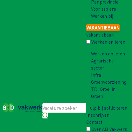
Per provincie
Voor zzp'ers
Werken bij
VAKANTIEBAAN
vakantiebaan
Werken en leren
Werken en leren
Agrarische
sector
Infra
Groenvoorziening
TRI Groei in
Groen
Hulp bij solliciteren
Inschrijven
Contact
Over AB Vakwerk