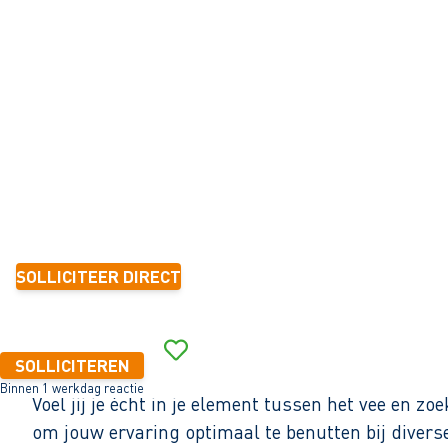
VEEHOUDERIJ
Wolvega
32 - 40+ uur
Vast
1-2 jaar
3.024 - 3.616 per maand (o.b.v. fulltime dienstverband)
SOLLICITEER DIRECT
Binnen 1 werkdag reactie
SOLLICITEREN
Binnen 1 werkdag reactie
Voel jij je écht in je element tussen het vee en zoe
om jouw ervaring optimaal te benutten bij divers