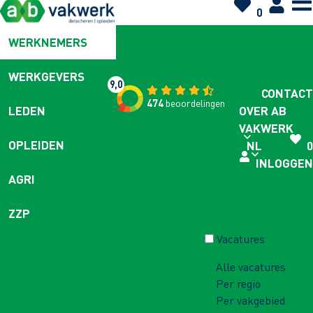
0
WERKNEMERS
WERKGEVERS
9,0
CONTACT
474
beoordelingen
OVER AB
LEDEN
VAKWERK
OPLEIDEN
NL
0
INLOGGEN
AGRI
ZZP
Vacatures
Alle vacatures
Per regio
Per vakgebied