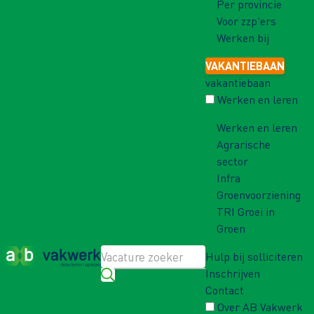
Per provincie
Voor zzp'ers
Werken bij
VAKANTIEBAAN
vakantiebaan
Werken en leren
Werken en leren
Agrarische
sector
Infra
Groenvoorziening
TRI Groei in
Groen
Hulp bij solliciteren
Inschrijven
Contact
Over AB Vakwerk