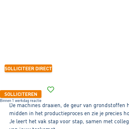
Zaandam
32 - 40+ uur
Tijdelijk met zicht op vast
6 mnd.-1 jaar
2.700 - 3.300 per maand (o.b.v. fulltime dienstverband)
SOLLICITEER DIRECT
Binnen 1 werkdag reactie
SOLLICITEREN
Binnen 1 werkdag reactie
De machines draaien, de geur van grondstoffen ha
midden in het productieproces en zie je precies ho
Je leert het vak stap voor stap, samen met colleg