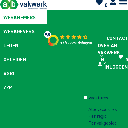
0
WERKNEMERS
WERKGEVERS
9,0
CONTACT
474
beoordelingen
OVER AB
LEDEN
VAKWERK
OPLEIDEN
NL
0
INLOGGEN
AGRI
ZZP
Vacatures
Alle vacatures
Per regio
Per vakgebied