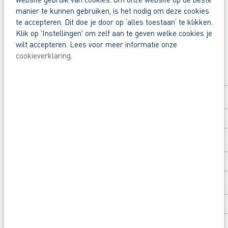
Deel deze vacature:
manier te kunnen gebruiken, is het nodig om deze cookies
Waarom solliciteren via AB Vakwerk?
te accepteren. Dit doe je door op ‘alles toestaan’ te klikken.
Snel naar een vast contract.
Klik op 'Instellingen' om zelf aan te geven welke cookies je
Beoordeeld door flexkrachten met een 9+.
wilt accepteren. Lees voor meer informatie onze
cookieverklaring
.
Solliciteer direct
Opleidingsvoucher van € 1.000,00 voor een op
Voornaam
*
Heb je eerst nog vragen? App, bel of mail dan me
Achternaam
*
Postcode
*
Huisnummer
*