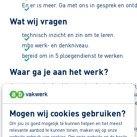
En er is meer. Ga met ons in gesprek en ont
Wat wij vragen
technisch inzicht en zin om te leren.
mbo werk- en denkniveau.
bereid om in 5 ploegendienst te werken.
Waar ga je aan het werk?
Je gaat aan de slag bij een erkend productiebedri
de foodindustrie. Vanuit deze locatie werken zij
verbeteren. Zoals een collega zegt: “We maken hi
Mogen wij cookies gebruiken?
Zo maak je werk van jouw toekomst
Om jou zo goed mogelijk te kunnen helpen en het meest
Reageer nu op deze vacature. Al binnen 1 werkdag 
relevante aanbod te kunnen tonen, maken wij op onze
website gebruik van cookies. Om onze website op de beste