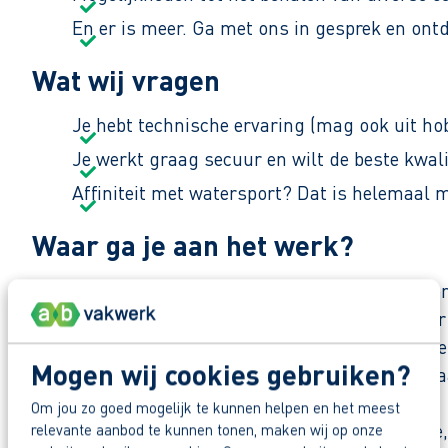
En er is meer. Ga met ons in gesprek en ont
Wat wij vragen
Je hebt technische ervaring (mag ook uit ho
Je werkt graag secuur en wilt de beste kwali
Affiniteit met watersport? Dat is helemaa
Waar ga je aan het werk?
Dit familiebedrijf uit Heeg bouwt luxe motorboten
vakmanschap ongeveer 40 tot 50 jachten per jaa
Klanten krijgen daarnaast uitgebreide service: h
Mogen wij cookies gebruiken?
zonder zorgen kunnen genieten. Het bedrijf bestaa
Om jou zo goed mogelijk te kunnen helpen en het meest
De afdeling bestaat uit drie teams: voormontag
relevante aanbod te kunnen tonen, maken wij op onze