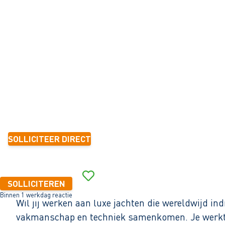
ER JACHTBOUW
Heeg
32 - 40+ uur
Tijdelijk met zicht op vast
6 mnd.-1 jaar
2.800 - 3.500 per maand (o.b.v. fulltime dienstverband)
SOLLICITEER DIRECT
Binnen 1 werkdag reactie
SOLLICITEREN
Binnen 1 werkdag reactie
Wil jij werken aan luxe jachten die wereldwijd
vakmanschap en techniek samenkomen. Je werkt m