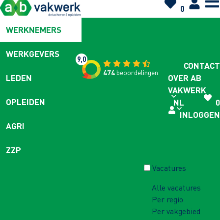
0
WERKNEMERS
WERKGEVERS
9,0
CONTACT
474
beoordelingen
OVER AB
LEDEN
VAKWERK
OPLEIDEN
NL
0
INLOGGEN
AGRI
ZZP
Vacatures
Alle vacatures
Per regio
Per vakgebied