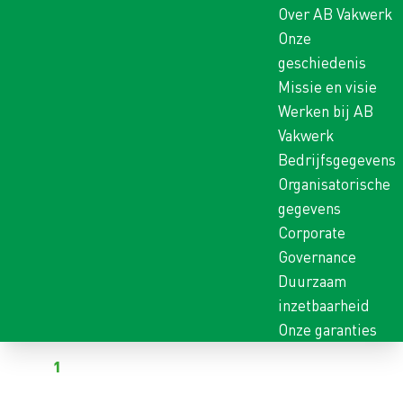
Over AB Vakwerk
Onze
geschiedenis
Missie en visie
Werken bij AB
Vakwerk
Bedrijfsgegevens
Organisatorische
gegevens
Corporate
Governance
Duurzaam
inzetbaarheid
Onze garanties
Terug naar vacatures
Al
1
kandidaat heeft gereageerd op deze vacature
ASSEMBLAGEMEDEWERK