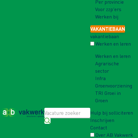
Per provincie
Voor zzp'ers
Werken bij
VAKANTIEBAAN
vakantiebaan
Werken en leren
Werken en leren
Agrarische
sector
Infra
Groenvoorziening
TRI Groei in
Groen
Hulp bij solliciteren
Inschrijven
Contact
Over AB Vakwerk