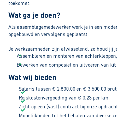
toekomst.
Wat ga je doen?
Als assemblagemedewerker werk je in een modern
opgebouwd en vervolgens geplaatst.
Je werkzaamheden zijn afwisselend, zo houd jij j
Assembleren en monteren van achterkleppen,
Bewerken van composiet en uitvoeren van k
Monteren van eenvoudige elektrische onderd
Wat wij bieden
Controleren en testen van onderdelen die je 
Salaris tussen € 2.800,00 en € 3.500,00 br
Je werkt van maandag tot en met donderdag van 07
Reiskostenvergoeding van € 0,23 per km.
vrijdagmiddagborrel.
Zicht op een (vast) contract bij onze opdrach
Mogelijkheden tot het behalen van diverse ce