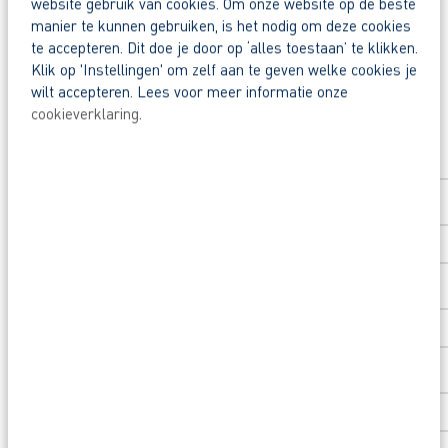
website gebruik van cookies. Om onze website op de beste
Deel deze vacature:
manier te kunnen gebruiken, is het nodig om deze cookies
Zo maak je werk van jouw toekomst
te accepteren. Dit doe je door op ‘alles toestaan’ te klikken.
Reageer nu op deze vacature. Al binnen 1 werkdag 
Klik op 'Instellingen' om zelf aan te geven welke cookies je
wilt accepteren. Lees voor meer informatie onze
cookieverklaring
.
Waarom solliciteren via AB Vakwerk?
Solliciteer direct
Snel naar een vast contract.
Voornaam
*
Beoordeeld door flexkrachten met een 9+.
Opleidingsvoucher van €1.000,00 voor een op
Achternaam
*
Heb je eerst nog vragen? App, bel of mail dan 
Postcode
*
Huisnummer
*