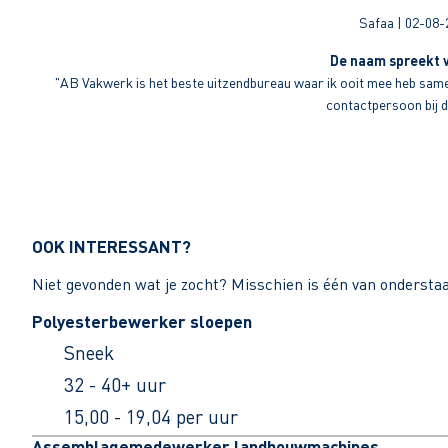
Safaa | 02-08-
De naam spreekt v
"AB Vakwerk is het beste uitzendbureau waar ik ooit mee heb sameng
contactpersoon bij di
OOK INTERESSANT?
Niet gevonden wat je zocht? Misschien is één van ondersta
Polyesterbewerker sloepen
Sneek
32 - 40+ uur
15,00 - 19,04 per uur
Assemblagemedewerker landbouwmachines