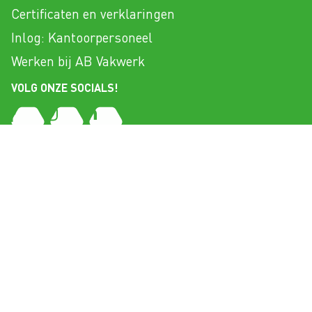
Certificaten en verklaringen
Inlog: Kantoorpersoneel
Werken bij AB Vakwerk
VOLG ONZE SOCIALS!
NBOS
Copyright 2026 AB Vakwerk