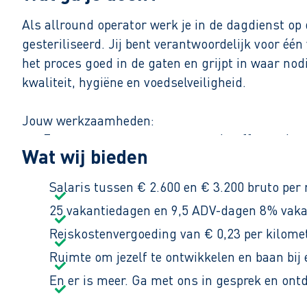
Als allround operator werk je in de dagdienst o
gesteriliseerd. Jij bent verantwoordelijk voor één 
het proces goed in de gaten en grijpt in waar nodi
kwaliteit, hygiëne en voedselveiligheid.
Jouw werkzaamheden:
Zorgen voor aanvoer van grondstoffen en het 
Wat wij bieden
Oplossen van storingen en ombouwen van de 
Bewaken van kwaliteit en zorgen voor een sch
Salaris tussen € 2.600 en € 3.200 bruto per
25 vakantiedagen en 9,5 ADV-dagen 8% vakan
Reiskostenvergoeding van € 0,23 per kilomet
In deze functie werk je zelfstandig, maar ook sa
Ruimte om jezelf te ontwikkelen en baan bij
En er is meer. Ga met ons in gesprek en ont