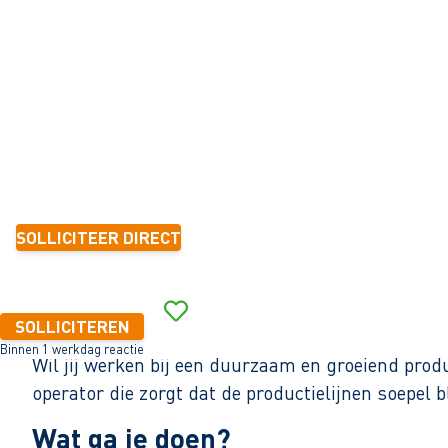
Haulerwijk
32 - 40+ uur
Tijdelijk met zicht op vast
3-5 jaar
2.600 - 3.200 per maand (o.b.v. fulltime dienstverband)
SOLLICITEER DIRECT
Binnen 1 werkdag reactie
SOLLICITEREN
Binnen 1 werkdag reactie
Wil jij werken bij een duurzaam en groeiend produ
operator die zorgt dat de productielijnen soepel 
Wat ga je doen?