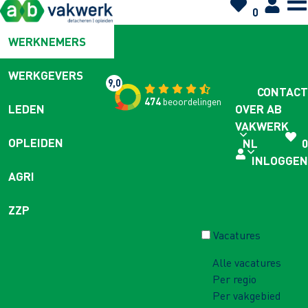
0
WERKNEMERS
WERKGEVERS
9,0
CONTACT
474
beoordelingen
OVER AB
LEDEN
VAKWERK
OPLEIDEN
NL
0
INLOGGEN
AGRI
ZZP
Vacatures
Alle vacatures
Per regio
Per vakgebied