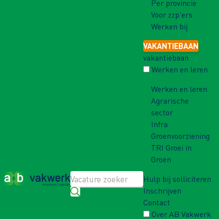
Per provincie
Voor zzp'ers
Werken bij
VAKANTIEBAAN
vakantiebaan
Werken en leren
Werken en leren
Agrarische
sector
Infra
Groenvoorziening
TRI Groei in
Groen
Hulp bij solliciteren
Inschrijven
Contact
Over AB Vakwerk