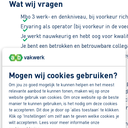
Wat wij vragen
Mbo 3 werk- en denkniveau, bij voorkeur ric
Ervaring als operator (bij voorkeur in de vo
Je werkt nauwkeurig en hebt oog voor kwalite
Je bent een betrokken en betrouwbare colleg
Je bent bereid om in drukke periodes in plo
Waar ga je aan het werk?
Mogen wij cookies gebruiken?
Je komt te werken bij een moderne en groeiende 
Om jou zo goed mogelijk te kunnen helpen en het meest
t/m december) is het volop actie en wordt er har
relevante aanbod te kunnen tonen, maken wij op onze
website gebruik van cookies. Om onze website op de beste
eigen werkplaats. De sfeer is nuchter en praktis
manier te kunnen gebruiken, is het nodig om deze cookies
denken over verbeteringen en jouw werk slimmer
te accepteren. Dit doe je door op ‘alles toestaan’ te klikken.
Klik op 'Instellingen' om zelf aan te geven welke cookies je
wilt accepteren. Lees voor meer informatie onze
"Het mooiste aan dit werk? Je weet ’s ochtends no