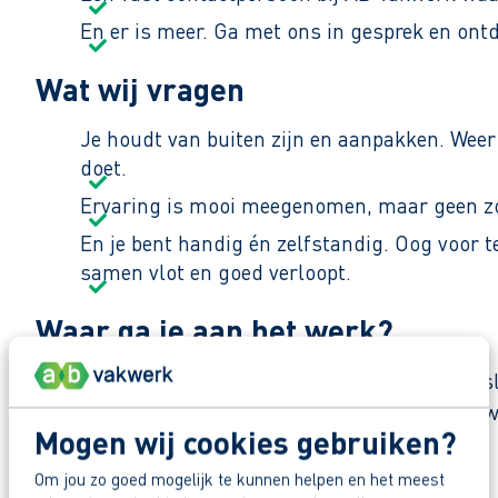
Je krijgt bij ons de kans om het volledige akkerb
En er is meer. Ga met ons in gesprek en ont
meegenomen, maar veel belangrijker vinden we je 
Wat wij vragen
Je werkt fulltime, vijf dagen per week, van 07.30 
Je houdt van buiten zijn en aanpakken. Weer 
superafwisselend en boeiend werk voor terug.
doet.
Ervaring is mooi meegenomen, maar geen zorge
En je bent handig én zelfstandig. Oog voor t
samen vlot en goed verloopt.
Waar ga je aan het werk?
Als dé agrarische coöperatie voor boeren in Fri
specialistische diensten, zoals klauwbekappen: we
Mogen wij cookies gebruiken?
werken met de nieuwste technologieën.
Om jou zo goed mogelijk te kunnen helpen en het meest