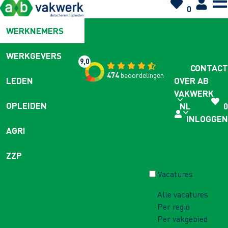
0
WERKNEMERS
WERKGEVERS
9,0
CONTACT
474
beoordelingen
OVER AB
LEDEN
VAKWERK
OPLEIDEN
NL
0
INLOGGEN
AGRI
ZZP
Vacatures
Alle vacatures
Per regio
Per vakgebied