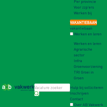
Per provincie
Voor zzp'ers
Werken bij
VAKANTIEBAAN
vakantiebaan
Werken en leren
Werken en leren
Agrarische
sector
Infra
Groenvoorziening
TRI Groei in
Groen
Hulp bij solliciteren
Inschrijven
Contact
Over AB Vakwerk