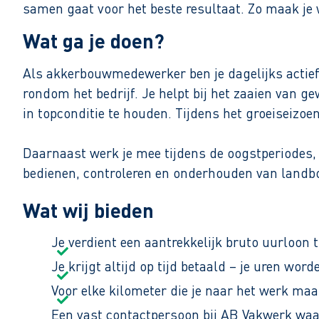
samen gaat voor het beste resultaat. Zo maak je
Wat ga je doen?
Als akkerbouwmedewerker ben je dagelijks actief
rondom het bedrijf. Je helpt bij het zaaien van 
in topconditie te houden. Tijdens het groeiseizoe
Daarnaast werk je mee tijdens de oogstperiodes, 
bedienen, controleren en onderhouden van landbo
zelf op de trekker het land te bewerken, de ander
Wat wij bieden
Wat je gaat doen:
Je verdient een aantrekkelijk bruto uurloon t
Alle voorkomende landwerkzaamheden, zoals 
Je krijgt altijd op tijd betaald – je uren wor
Bedienen en onderhouden van landbouwmachi
Voor elke kilometer die je naar het werk maak
Uitvoeren van gewasbescherming en andere 
Een vast contactpersoon bij AB Vakwerk waar