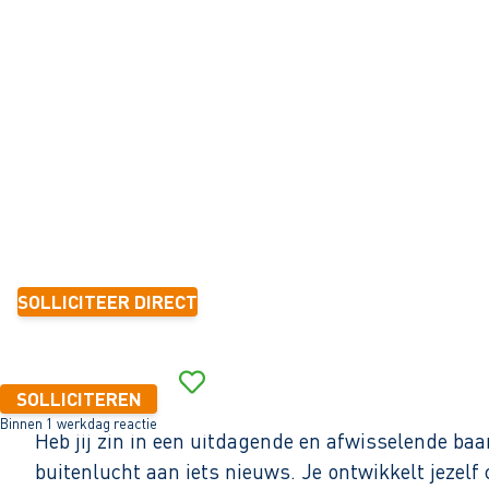
MEDEWERKER
Ferwert
32 - 40+ uur
Tijdelijk met zicht op vast
< 6 maanden
14,99 - 17,56 per uur
SOLLICITEER DIRECT
Binnen 1 werkdag reactie
SOLLICITEREN
Binnen 1 werkdag reactie
Heb jij zin in een uitdagende en afwisselende ba
buitenlucht aan iets nieuws. Je ontwikkelt jezelf