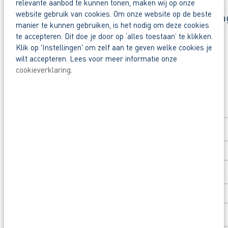
Zo maak je werk van jouw toekomst
relevante aanbod te kunnen tonen, maken wij op onze
website gebruik van cookies. Om onze website op de beste
Reageer nu op deze vacature. Al binnen 1 werkdag 
manier te kunnen gebruiken, is het nodig om deze cookies
Deel deze vacature:
te accepteren. Dit doe je door op ‘alles toestaan’ te klikken.
Waarom solliciteren via AB Vakwerk?
Klik op 'Instellingen' om zelf aan te geven welke cookies je
Snel naar een vast contract.
wilt accepteren. Lees voor meer informatie onze
cookieverklaring
.
Beoordeeld door flexkrachten met een 9+.
Solliciteer direct
Opleidingsvoucher van €1.000,00 voor een op
Voornaam
*
Wil je meer weten over deze vacature, de mogeli
mail naar aboomsma@abvakwerk.nl.
Achternaam
*
Postcode
*