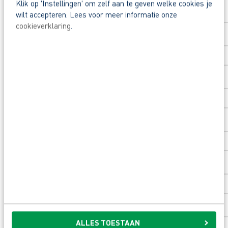
Klik op 'Instellingen' om zelf aan te geven welke cookies je
Een opleidingsvoucher van €1000 voor een op
Voornaam
*
wilt accepteren. Lees voor meer informatie onze
cookieverklaring
.
Heb je eerst nog vragen? Stel deze aan Alexanne
Achternaam
*
Postcode
*
Huisnummer
*
Toevoeging huisnummer
ALLES TOESTAAN
Woonplaats
*