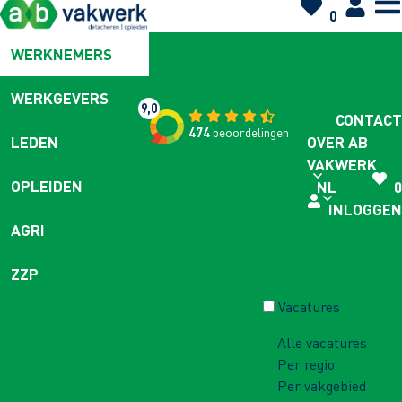
0
WERKNEMERS
WERKGEVERS
9,0
CONTACT
474
beoordelingen
OVER AB
LEDEN
VAKWERK
OPLEIDEN
NL
0
INLOGGEN
AGRI
ZZP
Vacatures
Alle vacatures
Per regio
Per vakgebied