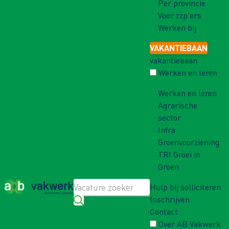
Per provincie
Voor zzp'ers
Werken bij
VAKANTIEBAAN
vakantiebaan
Werken en leren
Werken en leren
Agrarische
sector
Infra
Groenvoorziening
TRI Groei in
Groen
Hulp bij solliciteren
Inschrijven
Contact
Over AB Vakwerk