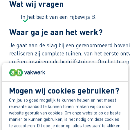
Wat wij vragen
In het bezit van een rijbewijs B.
Waar ga je aan het werk?
Je gaat aan de slag bij een gerenommeerd hoveni
realiseren zij complete tuinen, van het eerste on
creëren inspirerende bedrijfstuinen. Om het team
Zo maak je werk van jouw toekomst
Mogen wij cookies gebruiken?
Reageer nu op deze vacature. Al binnen 1 werkdag 
Deel deze vacature:
Om jou zo goed mogelijk te kunnen helpen en het meest
relevante aanbod te kunnen tonen, maken wij op onze
Waarom solliciteren via AB Vakwerk?
website gebruik van cookies. Om onze website op de beste
Snel naar een vast contract.
manier te kunnen gebruiken, is het nodig om deze cookies
te accepteren. Dit doe je door op ‘alles toestaan’ te klikken.
Solliciteer direct
Beoordeeld door flexkrachten met een 9+.