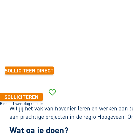
Hoogeveen
32 - 40+ uur
Vast
1-2 jaar
15,50 - 18,00 per uur
SOLLICITEER DIRECT
Binnen 1 werkdag reactie
SOLLICITEREN
Binnen 1 werkdag reactie
Wil jij het vak van hovenier leren en werken aan
aan prachtige projecten in de regio Hoogeveen. On
Wat ga je doen?