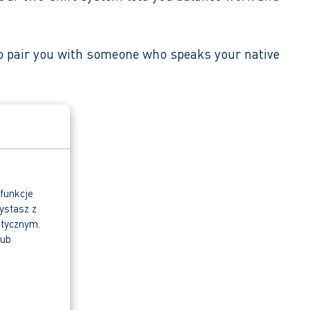
lso pair you with someone who speaks your native
 funkcje
ystasz z
itycznym.
lub