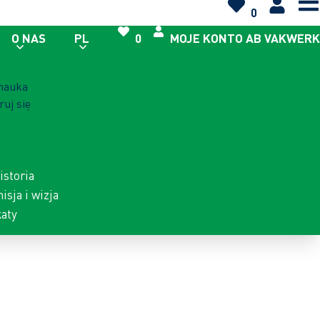
0
O NAS
PL
0
MOJE KONTO AB VAKWERK
 nauka
ruj się
istoria
isja i wizja
katy