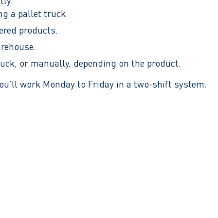
tly.
g a pallet truck.
dered products.
arehouse.
uck, or manually, depending on the product.
 You’ll work Monday to Friday in a two-shift system: