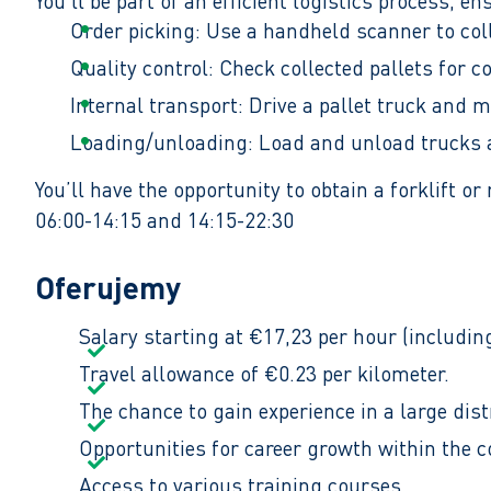
You’ll be part of an efficient logistics process, 
Order picking: Use a handheld scanner to coll
Quality control: Check collected pallets for 
Internal transport: Drive a pallet truck and m
Loading/unloading: Load and unload trucks a
You’ll have the opportunity to obtain a forklift o
06:00-14:15 and 14:15-22:30
Oferujemy
Salary starting at €17,23 per hour (includin
Travel allowance of €0.23 per kilometer.
The chance to gain experience in a large dist
Opportunities for career growth within the 
Access to various training courses.