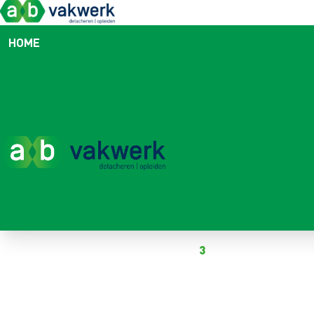
HOME
Powrót do oferty pracy
Na to ogłoszenie odpowiedziało już
3
kandydatów
LOGISTICS EMPLOYEE
Emmeloord