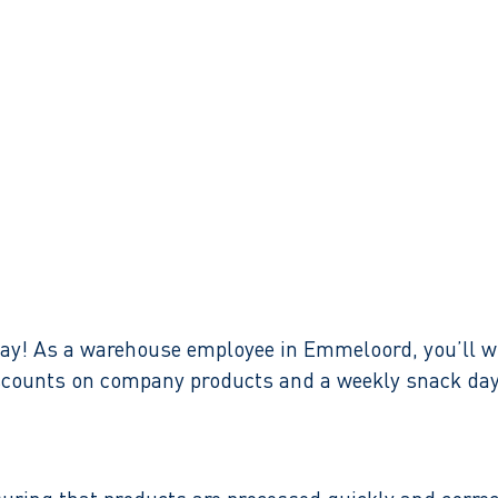
W ciągu 1 dnia roboczego odpowiedź
 day! As a warehouse employee in Emmeloord, you’ll w
discounts on company products and a weekly snack day