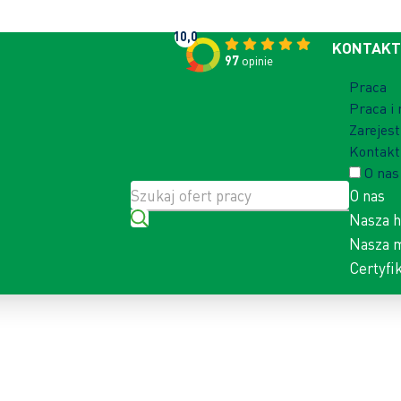
10,0
KONTAKT
97
opinie
Praca
Praca i
Zarejest
Kontakt
O nas
O nas
Nasza h
Nasza m
Certyfi