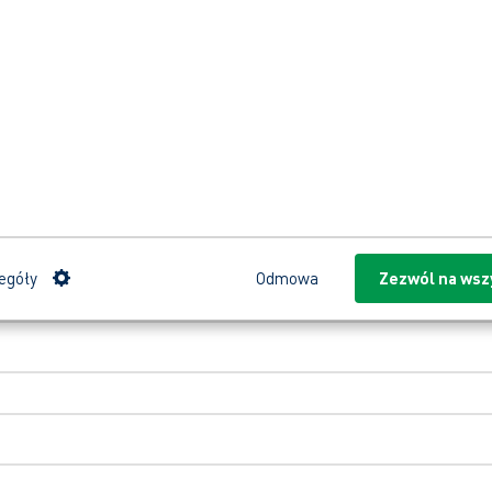
egóły
Odmowa
Zezwól na wsz