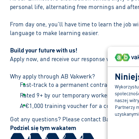
personal life, alternating free mornings and aft
From day one, you'll have time to learn the job 
language to make learning easier.
Build your future with us!
Apply now, and receive our response within one 
Niniej
Why apply through AB Vakwerk?
Fast-track to a permanent contract.
Wykorzystuj
społecznośc
Rated 9+ by our temporary workers.
naszej witr
A €1,000 training voucher for a course of you
Partnerzy m
uzyskanymi 
Got any questions? Please contact Barbara by 
Podziel się tym wakatem