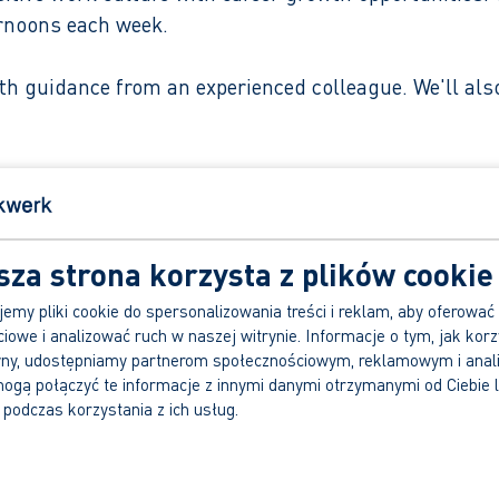
ernoons each week.
with guidance from an experienced colleague. We'll a
working day!
sza strona korzysta z plików cookie
emy pliki cookie do spersonalizowania treści i reklam, aby oferować
iowe i analizować ruch w naszej witrynie. Informacje o tym, jak korz
yny, udostępniamy partnerom społecznościowym, reklamowym i anal
r choice.
ogą połączyć te informacje z innymi danymi otrzymanymi od Ciebie 
podczas korzystania z ich usług.
phone 0640289924 or bkoziak@abvakwerk.nl