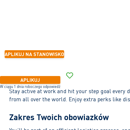
32 - 40 godzinę
Tymczasowe z myślą o stałym zatrudnieniu
mniej niż 6 miesięcy
17,23 - 18,00 na za godzinę
APLIKUJ NA STANOWISKO
APLIKUJ
W ciągu 1 dnia roboczego odpowiedź
Stay active at work and hit your step goal every
from all over the world. Enjoy extra perks like 
Zakres Twoich obowiazków