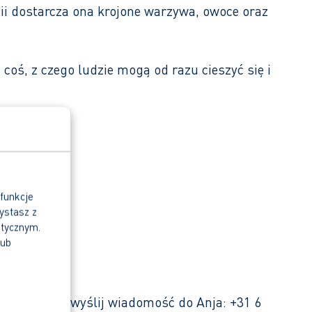
dii dostarcza ona krojone warzywa, owoce oraz
oś, z czego ludzie mogą od razu cieszyć się i
 funkcje
ystasz z
itycznym.
lub
 e-mail lub wyślij wiadomość do Anja: +31 6