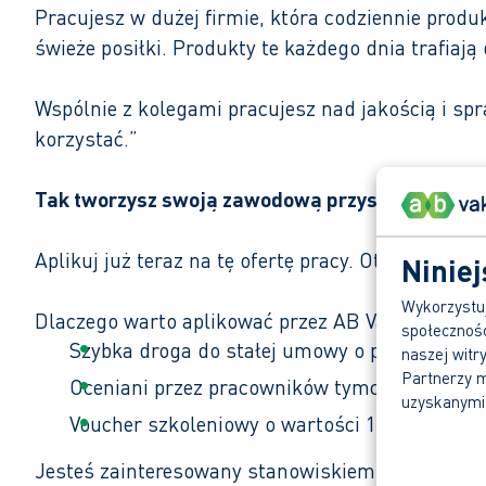
Pracujesz w dużej firmie, która codziennie prod
świeże posiłki. Produkty te każdego dnia trafiaj
Wspólnie z kolegami pracujesz nad jakością i sp
korzystać.”
Tak tworzysz swoją zawodową przyszłość.
Aplikuj już teraz na tę ofertę pracy. Otrzymasz 
Niniej
Wykorzystuj
Dlaczego warto aplikować przez AB Vakwerk?
społecznośc
Szybka droga do stałej umowy o pracę.
naszej witr
Partnerzy m
Oceniani przez pracowników tymczasowych n
uzyskanymi 
Voucher szkoleniowy o wartości 1.000,00 € na
Jesteś zainteresowany stanowiskiem pracownika p