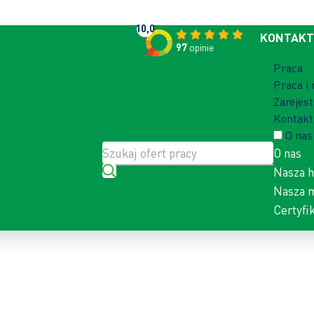
10,0
KONTAKT
97
opinie
Praca
Praca i
Zarejest
Kontakt
O nas
O nas
Nasza h
Nasza m
Certyfi
YWNOŚCI