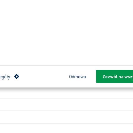
egóły
Odmowa
Zezwól na wsz