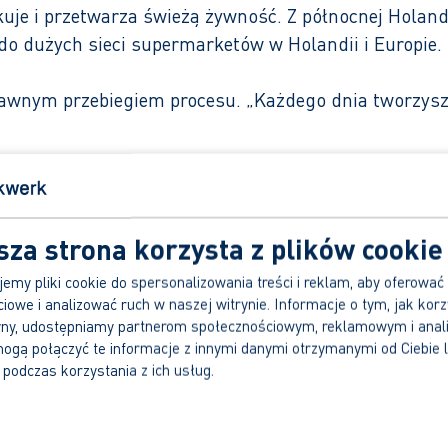
ukuje i przetwarza świeżą żywność. Z północnej Holan
ą do dużych sieci supermarketów w Holandii i Europie.
rawnym przebiegiem procesu. „Każdego dnia tworzysz c
naszą odpowiedź już w ciągu 1 dnia roboczego.
sza strona korzysta z plików cookie
emy pliki cookie do spersonalizowania treści i reklam, aby oferować
iowe i analizować ruch w naszej witrynie. Informacje o tym, jak korz
yny, udostępniamy partnerom społecznościowym, reklamowym i anal
ogą połączyć te informacje z innymi danymi otrzymanymi od Ciebie 
a 9+.
podczas korzystania z ich usług.
 wybrane przez Ciebie szkolenie.
rodukcji lub masz jeszcze pytania? Zadzwoń, napisz