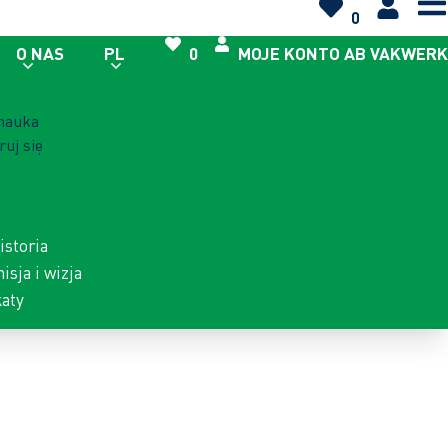
0
O NAS
PL
0
MOJE KONTO AB VAKWERK
 nauka
ruj się
istoria
isja i wizja
katy