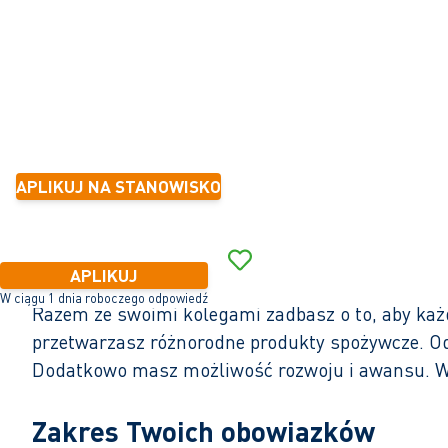
32 - 40 godzinę
Tymczasowe z myślą o stałym zatrudnieniu
mniej niż 6 miesięcy
15,38 - 16,76 na za godzinę
APLIKUJ NA STANOWISKO
APLIKUJ
W ciągu 1 dnia roboczego odpowiedź
Razem ze swoimi kolegami zadbasz o to, aby każ
przetwarzasz różnorodne produkty spożywcze. Od 
Dodatkowo masz możliwość rozwoju i awansu. W 
Zakres Twoich obowiazków