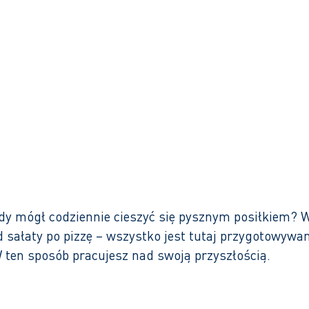
W ciągu 1 dnia roboczego odpowiedź
dy mógł codziennie cieszyć się pysznym posiłkiem? 
sałaty po pizzę – wszystko jest tutaj przygotowywan
ten sposób pracujesz nad swoją przyszłością.