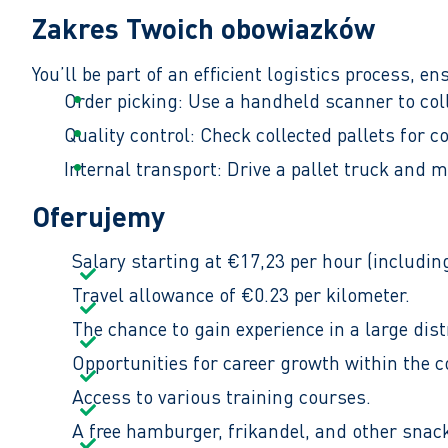
Zakres Twoich obowiazków
You’ll be part of an efficient logistics process, 
Order picking: Use a handheld scanner to coll
Quality control: Check collected pallets for 
Internal transport: Drive a pallet truck and m
Loading/unloading: Load and unload trucks a
Oferujemy
You’ll have the opportunity to obtain a forklift o
Salary starting at €17,23 per hour (includin
06:00-14:15 and 14:15-22:30
Travel allowance of €0.23 per kilometer.
The chance to gain experience in a large dist
Opportunities for career growth within the 
Access to various training courses.
A free hamburger, frikandel, and other snac