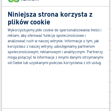
language to make learning easier.
Niniejsza strona korzysta z
Aplikuj na stanowisko
plików cookie
Build your future with us!
Imię
*
Apply now, and receive our response within one 
Wykorzystujemy pliki cookie do spersonalizowania treści i
reklam, aby oferować funkcje społecznościowe i
analizować ruch w naszej witrynie. Informacje o tym, jak
Why apply through AB Vakwerk?
Nazwisko
*
korzystasz z naszej witryny, udostępniamy partnerom
Fast-track to a permanent contract.
społecznościowym, reklamowym i analitycznym. Partnerzy
Rated 9+ by our temporary workers.
mogą połączyć te informacje z innymi danymi otrzymanymi
od Ciebie lub uzyskanymi podczas korzystania z ich usług.
A €1,000 training voucher for a course of you
Kod pocztowy
*
Got any questions? Please contact Barbara by 
Numer domu
*
Dodanie numeru domu