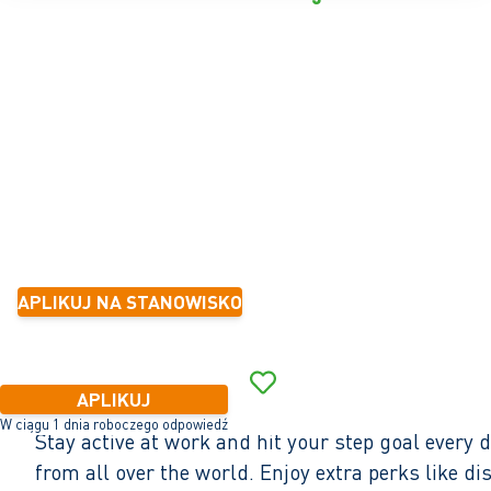
LOGISTICS EMPLOYEE
Emmeloord
32 - 40 godzinę
Tymczasowe z myślą o stałym zatrudnieniu
mniej niż 6 miesięcy
17,23 - 18,00 na za godzinę
APLIKUJ NA STANOWISKO
W ciągu 1 dnia roboczego odpowiedź
APLIKUJ
W ciągu 1 dnia roboczego odpowiedź
Stay active at work and hit your step goal every
from all over the world. Enjoy extra perks like 