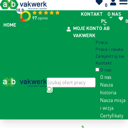
0
10,0
KONTAKT
O NAS
97
opinie
PL
0
HOME
MOJE KONTO AB
VAKWERK
Praca
Praca i nauka
Zarejestruj się
Kontakt
O nas
O nas
Nasza
historia
Nasza misja
i wizja
Certyfikaty
Powrót do oferty pracy
Na to ogłoszenie odpowiedziało już
3
kandydatów