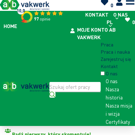
0
10,0
KONTAKT
O NAS
97
opinie
PL
0
HOME
MOJE KONTO AB
VAKWERK
Praca
Praca i nauka
Zarejestruj się
Kontakt
O nas
O nas
Nasza
historia
Nasza misja
i wizja
Certyfikaty
Powrót do oferty pracy
Bądź pierwszy, który skomentuje!