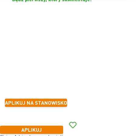
KIEROWCA TRAKTORA W
FIRMIE NASIENNEJ
Warmenhuizen
32 - 40 godzinę
Tymczasowe z myślą o stałym zatrudnieniu
6 miesięcy-1 rok
2 800 - 3 700 na miesiąc (przy 40-godzinowym
tygodniu)
APLIKUJ NA STANOWISKO
W ciągu 1 dnia roboczego odpowiedź
APLIKUJ