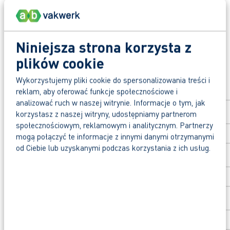
Podziel się tym wakatem
Zadbaj o swoją przyszłość zawodową
Niniejsza strona korzysta z
plików cookie
Aplikuj na stanowisko
Wykorzystujemy pliki cookie do spersonalizowania treści i
Aplikuj już teraz na to stanowisko. Odpowiedź ot
reklam, aby oferować funkcje społecznościowe i
Imię
*
analizować ruch w naszej witrynie. Informacje o tym, jak
Dlaczego warto aplikować przez AB Vakwerk?
korzystasz z naszej witryny, udostępniamy partnerom
Szybka droga do stałej umowy o pracę.
społecznościowym, reklamowym i analitycznym. Partnerzy
Nazwisko
*
mogą połączyć te informacje z innymi danymi otrzymanymi
Wysokie oceny od pracowników tymczasowych
od Ciebie lub uzyskanymi podczas korzystania z ich usług.
Voucher szkoleniowy o wartości 1.000 € na w
Kod pocztowy
*
Masz jeszcze pytania? Napisz, zadzwoń lub wyśl
Numer domu
*