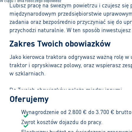
W ciągu 1 dnia roboczego odpowiedź
Lubisz pracę na świeżym powietrzu i czujesz się
międzynarodowym przedsiębiorstwie uprawowym 
zadania oraz bezpośrednio przyczyniać się do upr
przychodzi naturalnie. W ten sposób inwestujes
Zakres Twoich obowiazków
Jako kierowca traktora odgrywasz ważną rolę w u
traktor i opryskiwacz polowy, oraz wspierasz ze
w szklarniach.
Do Twoich obowiązków należą między innymi:
Oferujemy
Sadzenie, siew i zbiór upraw przy użyciu trak
Wykonywanie zabiegów ochrony roślin za po
Wynagrodzenie od 2.800 € do 3.700 € brutto
Nawadnianie, odchwaszczanie i pielęgnacja 
Zwrot kosztów dojazdu do pracy.
Pracujesz od poniedziałku do piątku na zmianie d
Elastyczny budżet na świadczenia pracownic